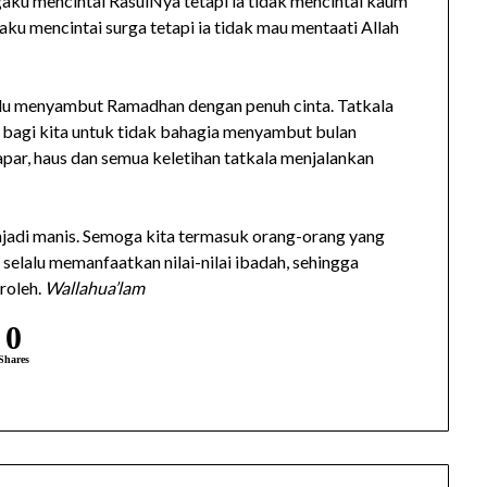
ku mencintai RasulNya tetapi ia tidak mencintai kaum
ku mencintai surga tetapi ia tidak mau mentaati Allah
lalu menyambut Ramadhan dengan penuh cinta. Tatkala
an bagi kita untuk tidak bahagia menyambut bulan
par, haus dan semua keletihan tatkala menjalankan
njadi manis. Semoga kita termasuk orang-orang yang
selalu memanfaatkan nilai-nilai ibadah, sehingga
roleh.
Wallahua’lam
0
Shares