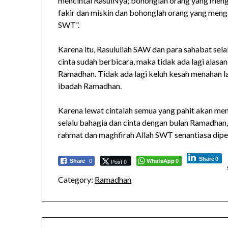
mencintai RasulNya; bohonglah orang yang menga
fakir dan miskin dan bohonglah orang yang menga
SWT”.
Karena itu, Rasulullah SAW dan para sahabat se
cinta sudah berbicara, maka tidak ada lagi alas
Ramadhan. Tidak ada lagi keluh kesah menahan la
ibadah Ramadhan.
Karena lewat cintalah semua yang pahit akan me
selalu bahagia dan cinta dengan bulan Ramadhan, 
rahmat dan maghfirah Allah SWT senantiasa dipe
Share
0
WhatsApp
Post 0
Share
0
0
Category:
Ramadhan