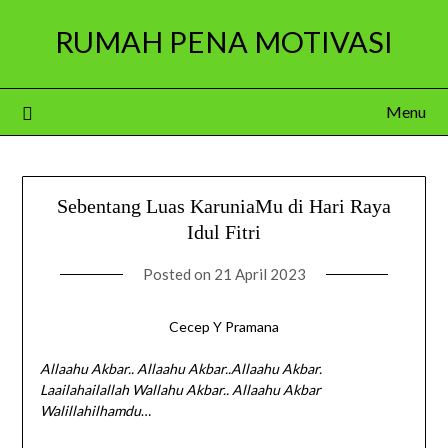
Skip
RUMAH PENA MOTIVASI
to
content
Menu
Sebentang Luas KaruniaMu di Hari Raya
Idul Fitri
Posted on
21 April 2023
Cecep Y Pramana
Allaahu Akbar.. Allaahu Akbar..Allaahu Akbar.
Laailahailallah Wallahu Akbar.. Allaahu Akbar
Walillahilhamdu
…