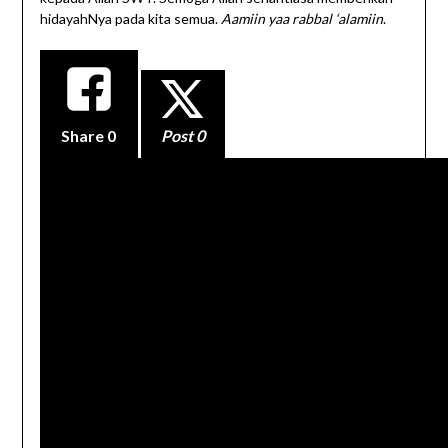
hidayahNya pada kita semua.
Aamiin yaa rabbal ‘alamiin
.
Share
0
Post 0