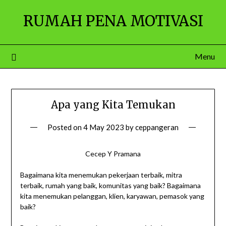
Skip
RUMAH PENA MOTIVASI
to
content
Menu
Apa yang Kita Temukan
Posted on
4 May 2023
by
ceppangeran
Cecep Y Pramana
Bagaimana kita menemukan pekerjaan terbaik, mitra
terbaik, rumah yang baik, komunitas yang baik? Bagaimana
kita menemukan pelanggan, klien, karyawan, pemasok yang
baik?