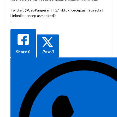
Twitter: @CepPangeran | IG/Tiktok: cecep.asmadiredja |
LinkedIn: cecep asmadiredja
.
Share
0
Post 0