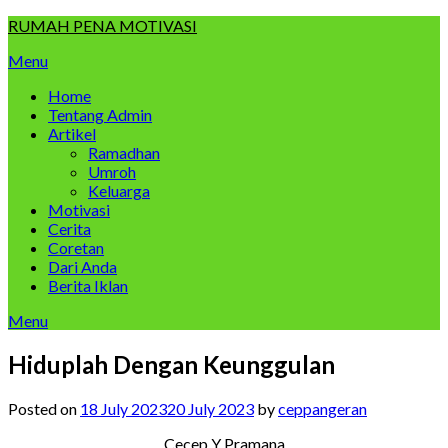
Skip
RUMAH PENA MOTIVASI
to
Menu
content
Home
Tentang Admin
Artikel
Ramadhan
Umroh
Keluarga
Motivasi
Cerita
Coretan
Dari Anda
Berita Iklan
Menu
Hiduplah Dengan Keunggulan
Posted on
18 July 2023
20 July 2023
by
ceppangeran
Cecep Y Pramana