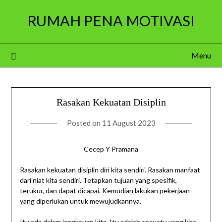
Skip
RUMAH PENA MOTIVASI
to
content
Menu
Rasakan Kekuatan Disiplin
Posted on
11 August 2023
Cecep Y Pramana
Rasakan kekuatan disiplin diri kita sendiri. Rasakan manfaat
dari niat kita sendiri. Tetapkan tujuan yang spesifik,
terukur, dan dapat dicapai. Kemudian lakukan pekerjaan
yang diperlukan untuk mewujudkannya.
Itu ada dalam jangkauan kita. Itu adalah sesuatu yang kita