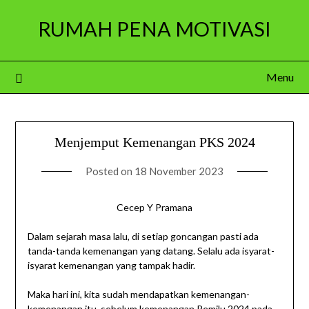
Skip
RUMAH PENA MOTIVASI
to
content
Menu
Menjemput Kemenangan PKS 2024
Posted on
18 November 2023
Cecep Y Pramana
Dalam sejarah masa lalu, di setiap goncangan pasti ada
tanda-tanda kemenangan yang datang. Selalu ada isyarat-
isyarat kemenangan yang tampak hadir.
Maka hari ini, kita sudah mendapatkan kemenangan-
kemenangan itu, sebelum kemenangan Pemilu 2024 pada