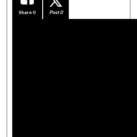
Share
0
Post 0