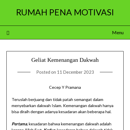
Skip
RUMAH PENA MOTIVASI
to
content
Menu
Geliat Kemenangan Dakwah
Posted on
11 December 2023
Cecep Y Pramana
Teruslah berjuang dan tidak patah semangat dalam
menyebarkan dakwah Islam. Kemenangan dakwah hanya
bisa diraih dengan adanya kesadaran akan beberapa hal.
Pertama
, kesadaran bahwa kemenangan dakwah adalah
karena Allah Swt.
Kedua
, kesadaran bahwa dakwah tidak