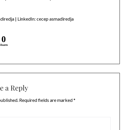
iredja | LinkedIn: cecep asmadiredja
0
Shares
e a Reply
published.
Required fields are marked
*