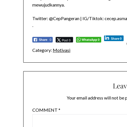
mewujudkannya.
Twitter: @CepPangeran | IG/Tiktok: cecep.asmad
.
Share
0
WhatsApp
Post 0
Share
0
0
Category:
Motivasi
Leav
Your email address will not be 
COMMENT
*