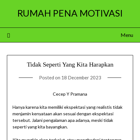
Skip
RUMAH PENA MOTIVASI
to
content
Menu
Tidak Seperti Yang Kita Harapkan
Posted on
18 December 2023
Cecep Y Pramana
Hanya karena kita memiliki ekspektasi yang realistis tidak
menjamin kenyataan akan sesuai dengan ekspektasi
tersebut. Jalani pengalaman apa adanya, meski tidak
seperti yang kita bayangkan.
Kita mungkin akan terkejut, atau menghadapi tantangan