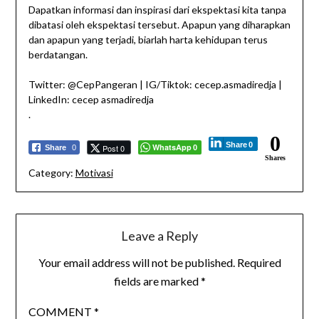
Dapatkan informasi dan inspirasi dari ekspektasi kita tanpa
dibatasi oleh ekspektasi tersebut. Apapun yang diharapkan
dan apapun yang terjadi, biarlah harta kehidupan terus
berdatangan.
Twitter: @CepPangeran | IG/Tiktok: cecep.asmadiredja |
LinkedIn: cecep asmadiredja
.
0
Share
0
WhatsApp
Post 0
Share
0
0
Shares
Category:
Motivasi
Leave a Reply
Your email address will not be published.
Required
fields are marked
*
COMMENT
*