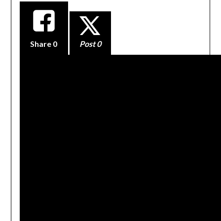
Share
0
Post 0