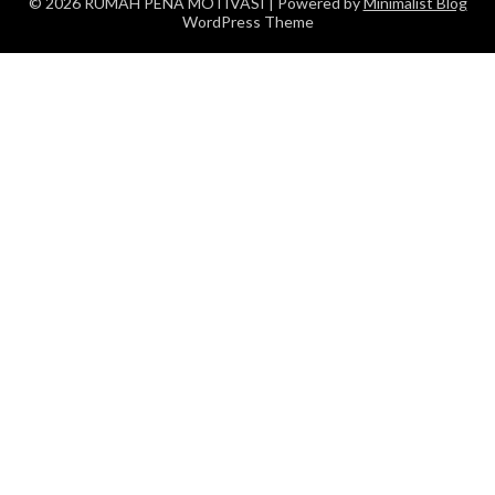
© 2026 RUMAH PENA MOTIVASI
| Powered by
Minimalist Blog
WordPress Theme