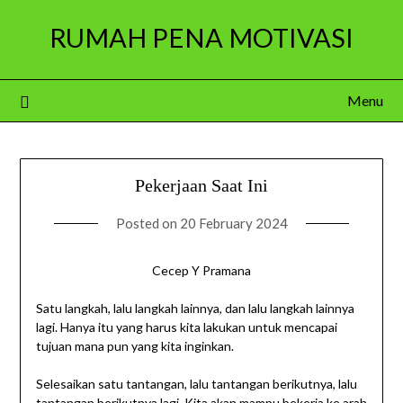
Skip
RUMAH PENA MOTIVASI
to
content
Menu
Pekerjaan Saat Ini
Posted on
20 February 2024
Cecep Y Pramana
Satu langkah, lalu langkah lainnya, dan lalu langkah lainnya
lagi. Hanya itu yang harus kita lakukan untuk mencapai
tujuan mana pun yang kita inginkan.
Selesaikan satu tantangan, lalu tantangan berikutnya, lalu
tantangan berikutnya lagi. Kita akan mampu bekerja ke arah