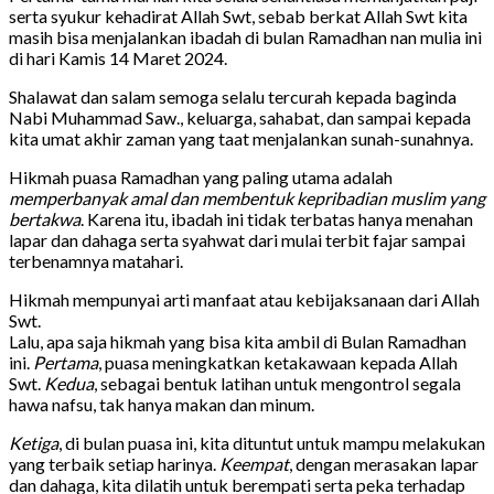
serta syukur kehadirat Allah Swt, sebab berkat Allah Swt kita
masih bisa menjalankan ibadah di bulan Ramadhan nan mulia ini
di hari Kamis 14 Maret 2024.
Shalawat dan salam semoga selalu tercurah kepada baginda
Nabi Muhammad Saw., keluarga, sahabat, dan sampai kepada
kita umat akhir zaman yang taat menjalankan sunah-sunahnya.
Hikmah puasa Ramadhan yang paling utama adalah
memperbanyak amal dan membentuk kepribadian muslim yang
bertakwa
. Karena itu, ibadah ini tidak terbatas hanya menahan
lapar dan dahaga serta syahwat dari mulai terbit fajar sampai
terbenamnya matahari.
Hikmah mempunyai arti manfaat atau kebijaksanaan dari Allah
Swt.
Lalu, apa saja hikmah yang bisa kita ambil di Bulan Ramadhan
ini.
Pertama
, puasa meningkatkan ketakawaan kepada Allah
Swt.
Kedua
, sebagai bentuk latihan untuk mengontrol segala
hawa nafsu, tak hanya makan dan minum.
Ketiga
, di bulan puasa ini, kita dituntut untuk mampu melakukan
yang terbaik setiap harinya.
Keempat
, dengan merasakan lapar
dan dahaga, kita dilatih untuk berempati serta peka terhadap