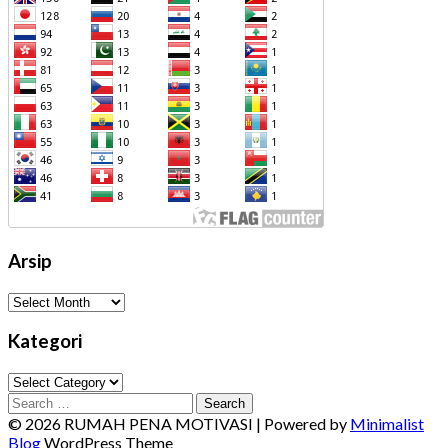
Arsip
Arsip
Kategori
Kategori
Search
for:
© 2026 RUMAH PENA MOTIVASI
| Powered by
Minimalist
Blog
WordPress Theme