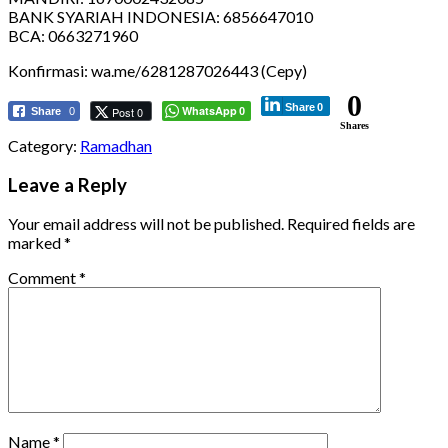
BANK SYARIAH INDONESIA: 6856647010
BCA: 0663271960
Konfirmasi: wa.me/6281287026443 (Cepy)
0
Share
0
WhatsApp
Post 0
Share
0
0
Shares
Category:
Ramadhan
Leave a Reply
Your email address will not be published.
Required fields are
marked
*
Comment
*
Name
*