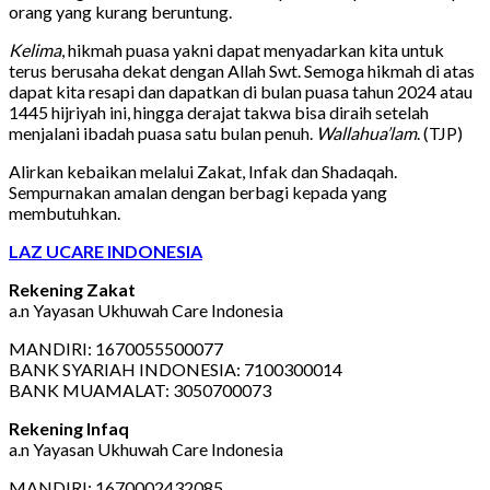
orang yang kurang beruntung.
Kelima
, hikmah puasa yakni dapat menyadarkan kita untuk
terus berusaha dekat dengan Allah Swt. Semoga hikmah di atas
dapat kita resapi dan dapatkan di bulan puasa tahun 2024 atau
1445 hijriyah ini, hingga derajat takwa bisa diraih setelah
menjalani ibadah puasa satu bulan penuh.
Wallahua’lam
. (TJP)
Alirkan kebaikan melalui Zakat, Infak dan Shadaqah.
Sempurnakan amalan dengan berbagi kepada yang
membutuhkan.
LAZ UCARE INDONESIA
Rekening Zakat
a.n Yayasan Ukhuwah Care Indonesia
MANDIRI: 1670055500077
BANK SYARIAH INDONESIA: 7100300014
BANK MUAMALAT: 3050700073
Rekening Infaq
a.n Yayasan Ukhuwah Care Indonesia
MANDIRI: 1670002432085