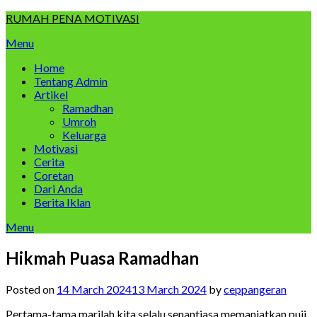
Skip
RUMAH PENA MOTIVASI
to
Menu
content
Home
Tentang Admin
Artikel
Ramadhan
Umroh
Keluarga
Motivasi
Cerita
Coretan
Dari Anda
Berita Iklan
Menu
Hikmah Puasa Ramadhan
Posted on
14 March 2024
13 March 2024
by
ceppangeran
Pertama-tama marilah kita selalu senantiasa memanjatkan puji