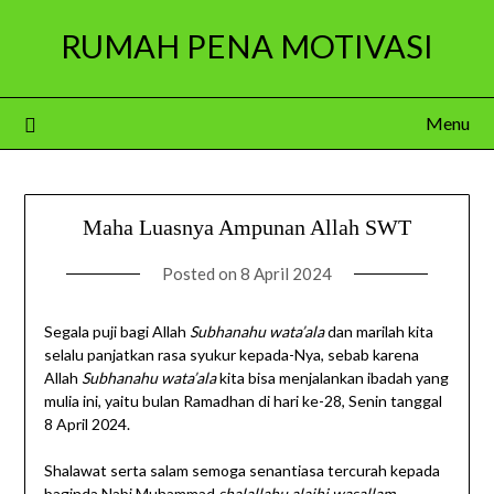
Skip
RUMAH PENA MOTIVASI
to
content
Menu
Maha Luasnya Ampunan Allah SWT
Posted on
8 April 2024
Segala puji bagi Allah
Subhanahu wata’ala
dan marilah kita
selalu panjatkan rasa syukur kepada-Nya, sebab karena
Allah
Subhanahu wata’ala
kita bisa menjalankan ibadah yang
mulia ini, yaitu bulan Ramadhan di hari ke-28, Senin tanggal
8 April 2024.
Shalawat serta salam semoga senantiasa tercurah kepada
baginda Nabi Muhammad
shalallahu alaihi wasallam
.,