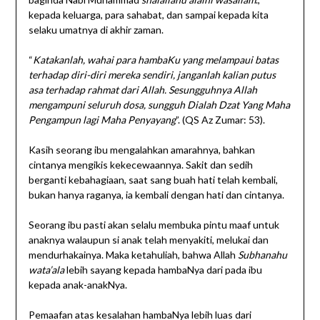
kepada keluarga, para sahabat, dan sampai kepada kita
selaku umatnya di akhir zaman.
“
Katakanlah, wahai para hambaKu yang melampaui batas
terhadap diri-diri mereka sendiri, janganlah kalian putus
asa terhadap rahmat dari Allah. Sesungguhnya Allah
mengampuni seluruh dosa, sungguh Dialah Dzat Yang Maha
Pengampun lagi Maha Penyayang
”. (QS Az Zumar: 53).
Kasih seorang ibu mengalahkan amarahnya, bahkan
cintanya mengikis kekecewaannya. Sakit dan sedih
berganti kebahagiaan, saat sang buah hati telah kembali,
bukan hanya raganya, ia kembali dengan hati dan cintanya.
Seorang ibu pasti akan selalu membuka pintu maaf untuk
anaknya walaupun si anak telah menyakiti, melukai dan
mendurhakainya. Maka ketahuliah, bahwa Allah
Subhanahu
wata’ala
lebih sayang kepada hambaNya dari pada ibu
kepada anak-anakNya.
Pemaafan atas kesalahan hambaNya lebih luas dari