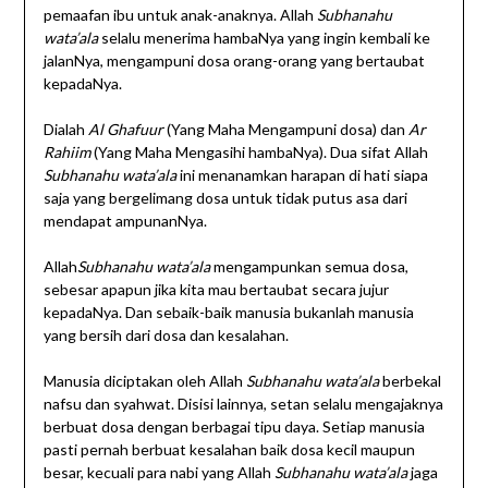
pemaafan ibu untuk anak-anaknya. Allah
Subhanahu
wata’ala
selalu menerima hambaNya yang ingin kembali ke
jalanNya, mengampuni dosa orang-orang yang bertaubat
kepadaNya.
Dialah
Al Ghafuur
(Yang Maha Mengampuni dosa) dan
Ar
Rahiim
(Yang Maha Mengasihi hambaNya). Dua sifat Allah
Subhanahu wata’ala
ini menanamkan harapan di hati siapa
saja yang bergelimang dosa untuk tidak putus asa dari
mendapat ampunanNya.
Allah
Subhanahu wata’ala
mengampunkan semua dosa,
sebesar apapun jika kita mau bertaubat secara jujur
kepadaNya. Dan sebaik-baik manusia bukanlah manusia
yang bersih dari dosa dan kesalahan.
Manusia diciptakan oleh Allah
Subhanahu wata’ala
berbekal
nafsu dan syahwat. Disisi lainnya, setan selalu mengajaknya
berbuat dosa dengan berbagai tipu daya. Setiap manusia
pasti pernah berbuat kesalahan baik dosa kecil maupun
besar, kecuali para nabi yang Allah
Subhanahu wata’ala
jaga