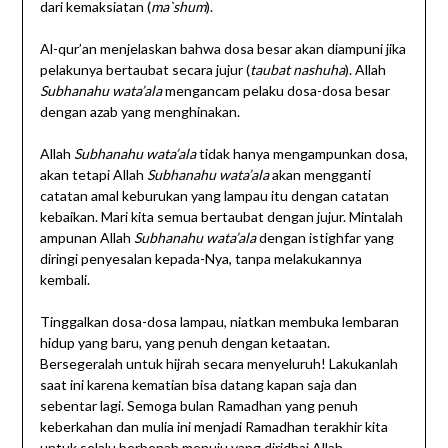
dari kemaksiatan (
ma`shum
).
Al-qur’an menjelaskan bahwa dosa besar akan diampuni jika
pelakunya bertaubat secara jujur (
taubat nashuha
). Allah
Subhanahu wata’ala
mengancam pelaku dosa-dosa besar
dengan azab yang menghinakan.
Allah
Subhanahu wata’ala
tidak hanya mengampunkan dosa,
akan tetapi Allah
Subhanahu wata’ala
akan mengganti
catatan amal keburukan yang lampau itu dengan catatan
kebaikan. Mari kita semua bertaubat dengan jujur. Mintalah
ampunan Allah
Subhanahu wata’ala
dengan istighfar yang
diringi penyesalan kepada-Nya, tanpa melakukannya
kembali.
Tinggalkan dosa-dosa lampau, niatkan membuka lembaran
hidup yang baru, yang penuh dengan ketaatan.
Bersegeralah untuk hijrah secara menyeluruh! Lakukanlah
saat ini karena kematian bisa datang kapan saja dan
sebentar lagi. Semoga bulan Ramadhan yang penuh
keberkahan dan mulia ini menjadi Ramadhan terakhir kita
untuk selalu berbenah menuju yang diridhai Allah