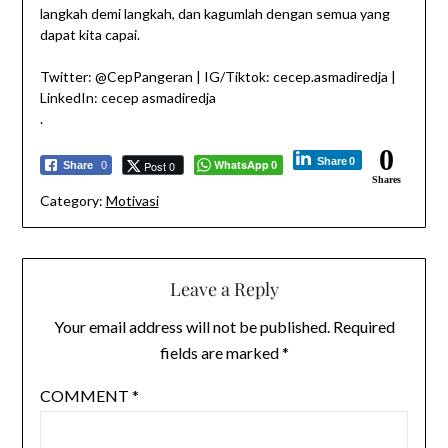
langkah demi langkah, dan kagumlah dengan semua yang
dapat kita capai.
​​Twitter: @CepPangeran | IG/Tiktok: cecep.asmadiredja |
LinkedIn: cecep asmadiredja
.
0
Share
0
WhatsApp
Post 0
Share
0
0
Shares
Category:
Motivasi
Leave a Reply
Your email address will not be published.
Required
fields are marked
*
COMMENT
*