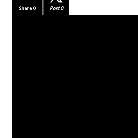
Share
0
Post 0