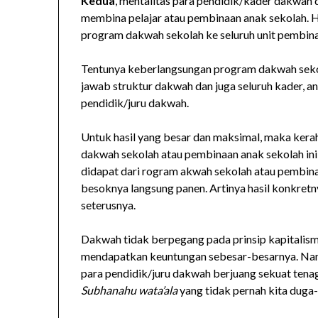
Kedua
, mentalitas para pendidik/kader dakwah 
membina pelajar atau pembinaan anak sekolah. Ha
program dakwah sekolah ke seluruh unit pembin
Tentunya keberlangsungan program dakwah sekol
jawab struktur dakwah dan juga seluruh kader, a
pendidik/juru dakwah.
Untuk hasil yang besar dan maksimal, maka kera
dakwah sekolah atau pembinaan anak sekolah ini 
didapat dari rogram akwah sekolah atau pembin
besoknya langsung panen. Artinya hasil konkretn
seterusnya.
Dakwah tidak berpegang pada prinsip kapitalism
mendapatkan keuntungan sebesar-besarnya. Namu
para pendidik/juru dakwah berjuang sekuat tenag
Subhanahu wata’ala
yang tidak pernah kita duga