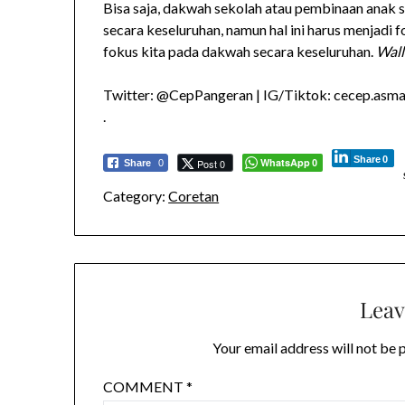
Bisa saja, dakwah sekolah atau pembinaan anak 
secara keseluruhan, namun hal ini harus menjadi
fokus kita pada dakwah secara keseluruhan.
Wall
Twitter: @CepPangeran | IG/Tiktok: cecep.asmad
.
Share
0
WhatsApp
Post 0
Share
0
0
Category:
Coretan
Leav
Your email address will not be 
COMMENT
*