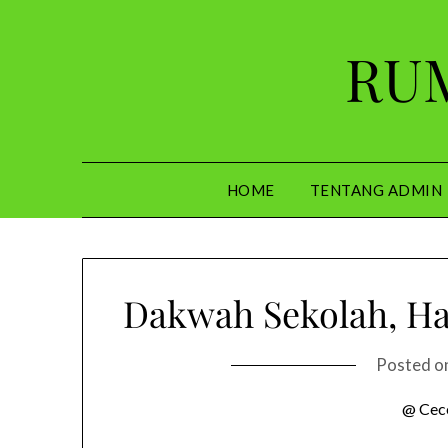
Skip
to
RUM
content
HOME
TENTANG ADMIN
Dakwah Sekolah, H
Posted o
@ Cec