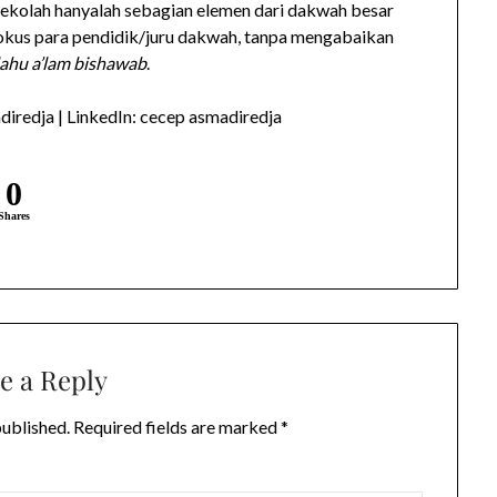
sekolah hanyalah sebagian elemen dari dakwah besar
 fokus para pendidik/juru dakwah, tanpa mengabaikan
ahu a’lam bishawab
.
iredja | LinkedIn: cecep asmadiredja
0
Shares
e a Reply
published.
Required fields are marked
*