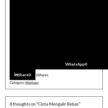
WhatsApp
0
Share
0
0
Shares
Category:
Motivasi
8 thoughts on “
Cinta Mengalir Bebas
”