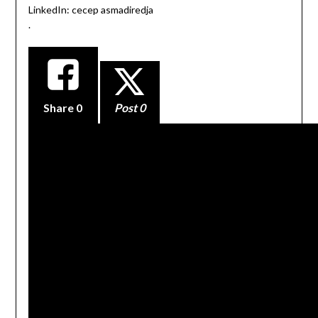
LinkedIn: cecep asmadiredja
.
Share
0
Post 0