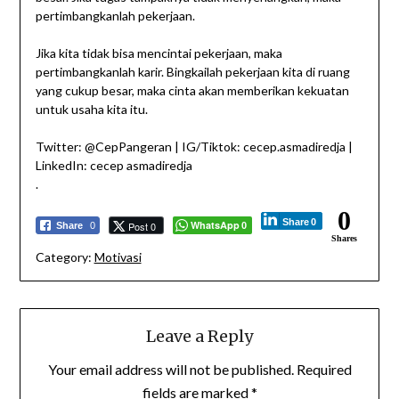
pertimbangkanlah pekerjaan.
Jika kita tidak bisa mencintai pekerjaan, maka
pertimbangkanlah karir. Bingkailah pekerjaan kita di ruang
yang cukup besar, maka cinta akan memberikan kekuatan
untuk usaha kita itu.
Twitter: @CepPangeran | IG/Tiktok: cecep.asmadiredja |
LinkedIn: cecep asmadiredja
.
0
Share
0
WhatsApp
Post 0
Share
0
0
Shares
Category:
Motivasi
Leave a Reply
Your email address will not be published.
Required
fields are marked
*