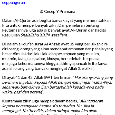
ceppangeran
@ Cecep Y Pramana
Dalam Al-Qur’an ada begitu banyak ayat yang memerintahkan
kita untuk memperbanyak zikir. Dan penjelasan tentang
keutamaannya juga ada di banyak ayat Al-Qur’an dan hadits
Rasulullah
Shalallahu ‘alaihi wasallam
.
Di dalam al-qur’an surat Al Ahzab ayat 35 yang berisikan ciri-
ciri orang-orang yang akan mendapat ampunan dan pahala yang
besar dimulai dari laki-laki dan perempuan yang muslim,
mukmin, taat, jujur, sabar, khusyu, bersedekah, berpuasa,
menjaga kehormatannya hingga akhirnya puncak kriterianya
adalah orang yang banyak mengingat Allah (berzikir).
Di ayat 41 dan 42, Allah SWT berfirman, “
Hai orang-orang yang
beriman! Ingatlah kepada Allah dengan mengingat (nama-Nya)
sebanyak-banyaknya. Dan bertasbihlah kepada-Nya pada
waktu pagi dan petang
”.
Keutamaan zikir juga nampak dalam hadits, “
Aku terserah
kepada persangkaan hamba-Ku terhadap-Ku. Jika ia
mengingat-Ku (berzikir) dalam dirinya, maka Aku akan