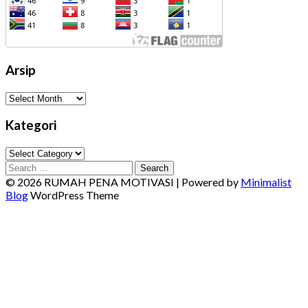
Arsip
Arsip
Kategori
Kategori
Search
for:
© 2026 RUMAH PENA MOTIVASI
| Powered by
Minimalist
Blog
WordPress Theme