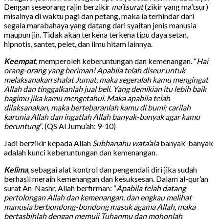
Dengan seseorang rajin berzikir
ma’tsurat
(zikir yang ma’tsur)
misalnya di waktu pagi dan petang, maka ia terhindar dari
segala marabahaya yang datang dari syaitan jenis manusia
maupun jin. Tidak akan terkena terkena tipu daya setan,
hipnotis, santet, pelet, dan ilmu hitam lainnya.
Keempat
, memperoleh keberuntungan dan kemenangan. “
Hai
orang-orang yang beriman! Apabila telah diseur untuk
melaksanakan shalat Jumat, maka segeralah kamu mengingat
Allah dan tinggalkanlah jual beli. Yang demikian itu lebih baik
bagimu jika kamu mengetahui. Maka apabila telah
dilaksanakan, maka bertebaranlah kamu di bumi; carilah
karunia Allah dan ingatlah Allah banyak-banyak agar kamu
beruntung
”. (QS Al Jumu’ah: 9-10)
Jadi berzikir kepada Allah
Subhanahu wata’ala
banyak-banyak
adalah kunci keberuntungan dan kemenangan.
Kelima
, sebagai alat kontrol dan pengendali diri jika sudah
berhasil meraih kemenangan dan kesuksesan. Dalam al-qur’an
surat An-Nashr, Allah berfirman: “
Apabila telah datang
pertolongan Allah dan kemenangan, dan engkau melihat
manusia berbondong-bondong masuk agama Allah, maka
bertasbihlah dengan memuji Tuhanmu dan mohonlah