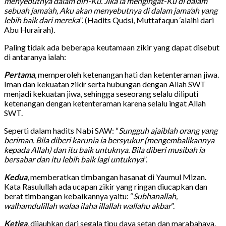
menyebutnya dalam diri-Ku. Jika ia mengingat-Ku di dalam
sebuah jama’ah, Aku akan menyebutnya di dalam jama’ah yang
lebih baik dari mereka
”. (Hadits Qudsi, Muttafaqun ‘alaihi dari
Abu Hurairah).
Paling tidak ada beberapa keutamaan zikir yang dapat disebut
di antaranya ialah:
Pertama
, memperoleh ketenangan hati dan ketenteraman jiwa.
Iman dan kekuatan zikir serta hubungan dengan Allah SWT
menjadi kekuatan jiwa, sehingga seseorang selalu diliputi
ketenangan dengan ketenteraman karena selalu ingat Allah
SWT.
Seperti dalam hadits Nabi SAW: “
Sungguh ajaiblah orang yang
beriman. Bila diberi karunia ia bersyukur (mengembalikannya
kepada Allah) dan itu baik untuknya. Bila diberi musibah ia
bersabar dan itu lebih baik lagi untuknya
”.
Kedua
, memberatkan timbangan hasanat di Yaumul Mizan.
Kata Rasulullah ada ucapan zikir yang ringan diucapkan dan
berat timbangan kebaikannya yaitu: “
Subhanallah,
walhamdulillah walaa ilaha illallah wallahu akbar
”.
Ketiga
, dijauhkan dari segala tipu daya setan dan marabahaya.