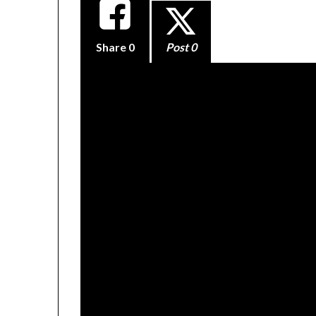
Share
0
Post 0