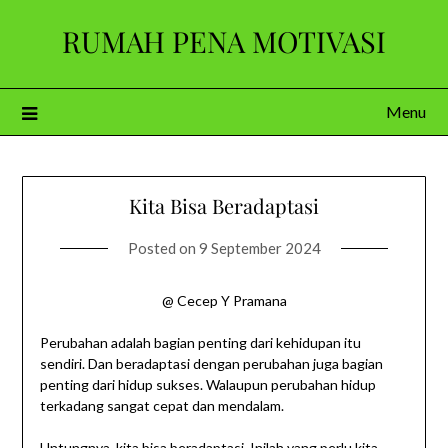
Skip
RUMAH PENA MOTIVASI
to
content
Menu
Kita Bisa Beradaptasi
Posted on
9 September 2024
@ Cecep Y Pramana
Perubahan adalah bagian penting dari kehidupan itu
sendiri. Dan beradaptasi dengan perubahan juga bagian
penting dari hidup sukses. Walaupun perubahan hidup
terkadang sangat cepat dan mendalam.
Untungnya, kita bisa beradaptasi. Inilah yang perlu kita