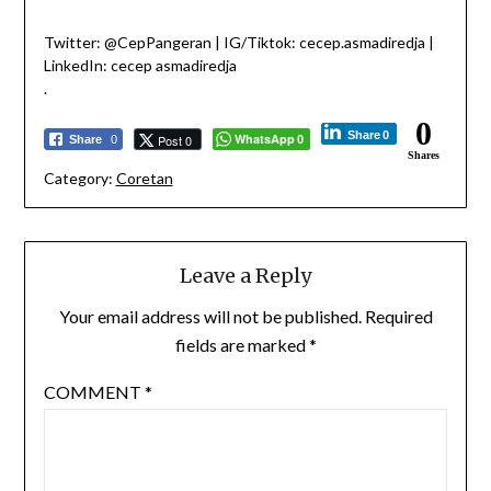
Twitter: @CepPangeran | IG/Tiktok: cecep.asmadiredja |
LinkedIn: cecep asmadiredja
.
0
Share
0
WhatsApp
Post 0
Share
0
0
Shares
Category:
Coretan
Leave a Reply
Your email address will not be published.
Required
fields are marked
*
COMMENT
*