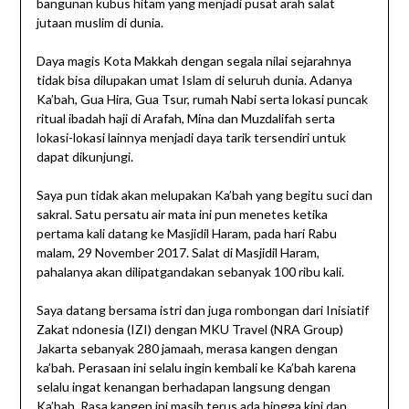
bangunan kubus hitam yang menjadi pusat arah salat
jutaan muslim di dunia.
Daya magis Kota Makkah dengan segala nilai sejarahnya
tidak bisa dilupakan umat Islam di seluruh dunia. Adanya
Ka’bah, Gua Hira, Gua Tsur, rumah Nabi serta lokasi puncak
ritual ibadah haji di Arafah, Mina dan Muzdalifah serta
lokasi-lokasi lainnya menjadi daya tarik tersendiri untuk
dapat dikunjungi.
Saya pun tidak akan melupakan Ka’bah yang begitu suci dan
sakral. Satu persatu air mata ini pun menetes ketika
pertama kali datang ke Masjidil Haram, pada hari Rabu
malam, 29 November 2017. Salat di Masjidil Haram,
pahalanya akan dilipatgandakan sebanyak 100 ribu kali.
Saya datang bersama istri dan juga rombongan dari Inisiatif
Zakat ndonesia (IZI) dengan MKU Travel (NRA Group)
Jakarta sebanyak 280 jamaah, merasa kangen dengan
ka’bah. Perasaan ini selalu ingin kembali ke Ka’bah karena
selalu ingat kenangan berhadapan langsung dengan
Ka’bah. Rasa kangen ini masih terus ada hingga kini dan