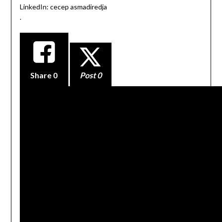
LinkedIn: cecep asmadiredja
.
Share
0
Post 0