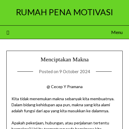
Skip
RUMAH PENA MOTIVASI
to
content
Menu
Menciptakan Makna
Posted on
9 October 2024
@ Cecep Y Pramana
Kita tidak menemukan makna sebanyak kita membuatnya.
Dalam bidang kehidupan apa pun, makna yang kita alami
adalah fungsi dari apa yang kita masukkan ke dalamnya.
Apakah pekerjaan, hubungan, atau perjalanan tertentu
bermakna? Hal itu tergantung pada bagaimana kita