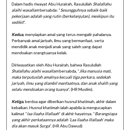
Dalam hadis riwayat Abu Hurairah, Rasulullah
Shalallahu
alaihi wasallam
bersabda: “
Sesungguhnya sebaik-baik
pekerjaan adalah yang rutin (berkelanjutan), meskipun itu
sedikit
“.
Kedua
, menyiapkan amal yang terus mengalir pahalanya.
Perbanyak amal jariyah, ilmu yang bermanfaat, serta
mendidik anak menjadi anak yang saleh yang dapat
mendoakan orangtuanya kelak.
Diriwayatkan oleh Abu Hurairah, bahwa Rasulullah
Shalallahu alaihi wasallam
bersabda, ”
Jika manusia mati,
maka terputuslah amalnya kecuali tiga perkara, sedekah
jariyah, ilmu yang diambil manfaatnya, dan anak shalih yang
selalu mendoakan orang tuanya
“. (HR Muslim).
Ketiga
, berdoa agar diberikan husnul khatimah, akhir dalam
kebaikan. Husnul khatimah ialah apabila ia mengucapkan
kalimat “
laa ilaaha illallaah
” di akhir hayatnya. “
Barangsiapa
yang akhir perkataannya adalah ‘Laa ilaaha illallaah’ maka
dia akan masuk Surga
“. (HR Abu Dawud)