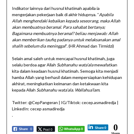
Indikator lainnya dari husnul khatimah apabila ia
mengerjakan pekerjaan baik di akhir hidupnya. “
Apabila
Allah menghendaki kebaikan kepada seseorang, maka Allah
akan membuatnya beramal. Para sahabat bertanya;
Bagaimana membuatnya beramal? beliau menjawab: Allah
akan memberikan taufiq padanya untuk melaksanakan amal
shalih sebelum dia meninggal
“. (HR Ahmad dan Tirmidzi)
Selain amal saleh untuk mencapai husnul khatimah, juga
selalu berdoa agar Allah
Subhanahu wata’ala
mewafatkan
kita dalam keadaan husnul khatimah. Semoga kita menjadi
hamba Allah yang berhasil dalam mempersiapkan kehidupan
akhirat, meningkatkan keimanan dan ketakwaan kita
kepada Allah
Subhanahu wata’ala. Wallahua’lam
.
Twitter: @CepPangeran | IG/Tiktok: cecep.asmadiredja |
LinkedIn: cecep asmadiredja
.
0
Share
0
WhatsApp
Post 0
Share
0
0
Shares