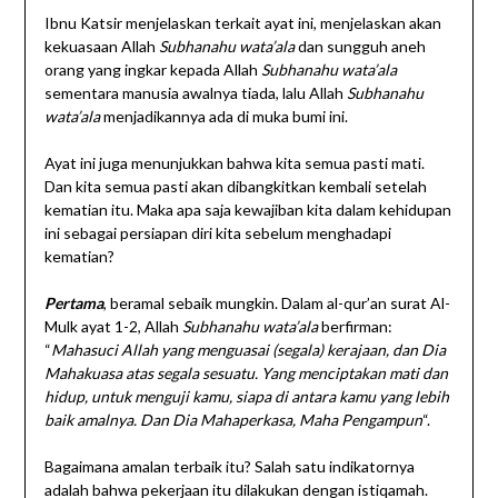
Ibnu Katsir menjelaskan terkait ayat ini, menjelaskan akan
kekuasaan Allah
Subhanahu wata’ala
dan sungguh aneh
orang yang ingkar kepada Allah
Subhanahu wata’ala
sementara manusia awalnya tiada, lalu Allah
Subhanahu
wata’ala
menjadikannya ada di muka bumi ini.
Ayat ini juga menunjukkan bahwa kita semua pasti mati.
Dan kita semua pasti akan dibangkitkan kembali setelah
kematian itu. Maka apa saja kewajiban kita dalam kehidupan
ini sebagai persiapan diri kita sebelum menghadapi
kematian?
Pertama
, beramal sebaik mungkin. Dalam al-qur’an surat Al-
Mulk ayat 1-2, Allah
Subhanahu wata’ala
berfirman:
“
Mahasuci Allah yang menguasai (segala) kerajaan, dan Dia
Mahakuasa atas segala sesuatu. Yang menciptakan mati dan
hidup, untuk menguji kamu, siapa di antara kamu yang lebih
baik amalnya. Dan Dia Mahaperkasa, Maha Pengampun
“.
Bagaimana amalan terbaik itu? Salah satu indikatornya
adalah bahwa pekerjaan itu dilakukan dengan istiqamah.