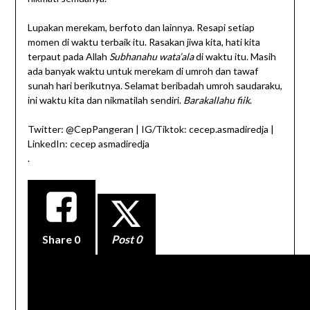
Lupakan merekam, berfoto dan lainnya. Resapi setiap
momen di waktu terbaik itu. Rasakan jiwa kita, hati kita
terpaut pada Allah
Subhanahu wata’ala
di waktu itu. Masih
ada banyak waktu untuk merekam di umroh dan tawaf
sunah hari berikutnya. Selamat beribadah umroh saudaraku,
ini waktu kita dan nikmatilah sendiri.
Barakallahu fiik
.
Twitter: @CepPangeran | IG/Tiktok: cecep.asmadiredja |
LinkedIn: cecep asmadiredja
.
Share
0
Post 0