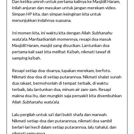
Dan ketika umroh untuk pertama kalinya ke Masjidil Haram,
inilah anjuran dan masukan untuk jangan merekam video.
Simpan HP kita, dan simpan keinginan kita untuk
menunjukkan indahnya suasana.
Ini momen kita, ini waktu kita dengan Allah
Subhanahu
wata’ala
. Manfaatkanlah momennya, resapi doa masuk
Masjidil Haram, masjid yang disucikan. Lantunkan doa
pertama kali saat kita melihat Ka’bah, nikmati tawaf di
samping ka’bah.
Resapi setiap doa-doanya, lupakan merekam, berfoto.
Nikmati doa-doa di setiap putarannya. Nikmati shalat sunah
dua rakaat, bermohonlah di tempat terbaik, di waktu
terbaik, lalu lantunkan doa, minum air zam-zam. Resapi
makna doa itu, dan mungkin saja penyakit kita disembuhkan
Allah
Subhanahu wata’ala
.
Lalu pergilah untuk sa’i dari bukit shafa dan marwah.
Nikmati setiap doa dan putarannya, nikmati doa sambil
berlari-lari kecil dalam setiap putarannya, lalu tahalul, dan
nikmati semuanya.