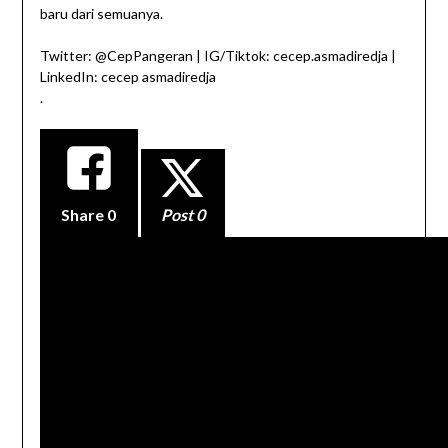
baru dari semuanya.
Twitter: @CepPangeran | IG/Tiktok: cecep.asmadiredja |
LinkedIn: cecep asmadiredja
.
Share
0
Post 0