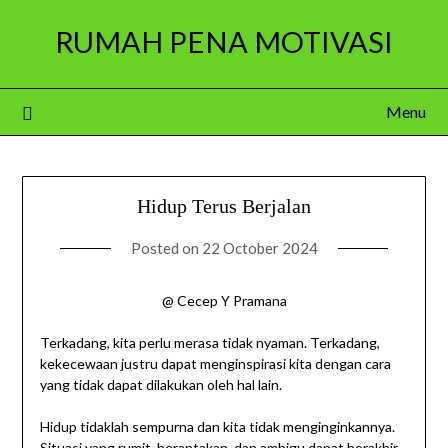
Skip
RUMAH PENA MOTIVASI
to
content
Menu
Hidup Terus Berjalan
Posted on
22 October 2024
@ Cecep Y Pramana
Terkadang, kita perlu merasa tidak nyaman. Terkadang,
kekecewaan justru dapat menginspirasi kita dengan cara
yang tidak dapat dilakukan oleh hal lain.
Hidup tidaklah sempurna dan kita tidak menginginkannya.
Situasi yang rumit, berantakan, dan ambigu dapat berakhir