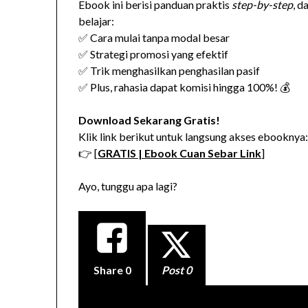
Ebook ini berisi panduan praktis
step-by-step
, d
belajar:
✅ Cara mulai tanpa modal besar
✅ Strategi promosi yang efektif
✅ Trik menghasilkan penghasilan pasif
✅ Plus, rahasia dapat komisi hingga 100%! 💰
Download Sekarang Gratis!
Klik link berikut untuk langsung akses ebooknya
👉 [
GRATIS | Ebook Cuan Sebar Link
]
Ayo, tunggu apa lagi?
Share
0
Post 0