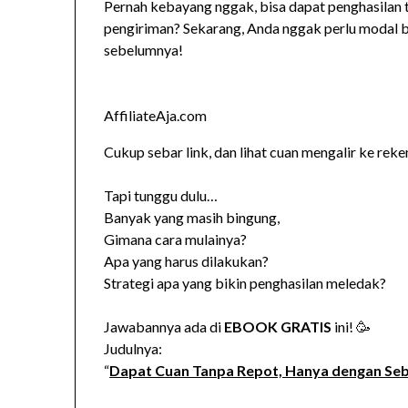
Pernah kebayang nggak, bisa dapat penghasilan 
pengiriman? Sekarang, Anda nggak perlu modal b
sebelumnya!
AffiliateAja.com
Cukup sebar link, dan lihat cuan mengalir ke re
Tapi tunggu dulu…
Banyak yang masih bingung,
Gimana cara mulainya?
Apa yang harus dilakukan?
Strategi apa yang bikin penghasilan meledak?
Jawabannya ada di
EBOOK GRATIS
ini! 🥳
Judulnya:
“
Dapat Cuan Tanpa Repot, Hanya dengan Seb