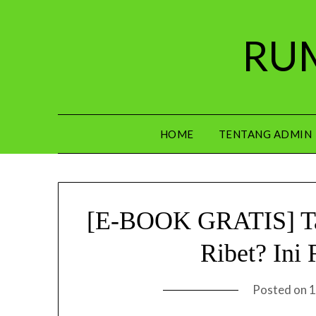
Skip
to
RUM
content
HOME
TENTANG ADMIN
[E-BOOK GRATIS] Ta
Ribet? Ini
Posted on
1