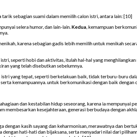
a tarik sebagian suami dalam memilih calon istri, antara lain: [10]
mpunyai selera humor, dan lain-lain.
Kedua
, kemampuan berkomunik
nya.
 menikah, karena sebagian gadis lebih memilih untuk menikah seca
i, seperti hobi dan aktivitas, itulah hal-hal yang menghilangkan
kiran yang telah disebutkan sebelumnya.
istri yang tepat, seperti berkelakuan baik, tidak terburu-buru d
 serta kemampuannya. untuk berkomunikasi dengan baik dengan o
ahagiaan dan kestabilan hidup seseorang, karena ia mempunyai p
lam membesarkan kesejahteraan, generasi berbudaya dengan akhl
 dengan kasih sayang dan keharmonisan, merawatnya dan bertuka
a dengan hati-hati dan bijaksana, serta menyadari nilai dari pili