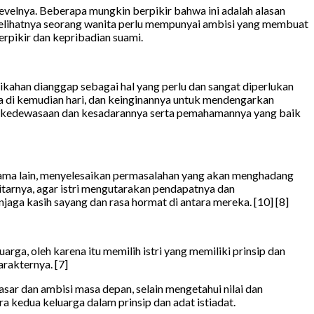
levelnya. Beberapa mungkin berpikir bahwa ini adalah alasan
 melihatnya seorang wanita perlu mempunyai ambisi yang membuat
erpikir dan kepribadian suami.
han dianggap sebagai hal yang perlu dan sangat diperlukan
ya di kemudian hari, dan keinginannya untuk mendengarkan
at kedewasaan dan kesadarannya serta pemahamannya yang baik
ama lain, menyelesaikan permasalahan yang akan menghadang
tarnya, agar istri mengutarakan pendapatnya dan
ga kasih sayang dan rasa hormat di antara mereka. [10] [8]
rga, oleh karena itu memilih istri yang memiliki prinsip dan
rakternya. [7]
sar dan ambisi masa depan, selain mengetahui nilai dan
a kedua keluarga dalam prinsip dan adat istiadat.