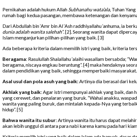
Pernikahan adalah hukum Allah
Subhanahu wata’ala
, Tuhan Yang
rumah bagi kedua pasangan, membawa ketenangan dan kenyamanan 
Dari Abdullah bin ‘Amr bin Al ‘Ash raddhiyallahu ‘anhuma, ia berk
dunia adalah wanita salehah”
. [2]. Seorang wanita dapat diper
Islam menganjurkan pilihan-pilihan yang baik. [3]
Ada beberapa kriteria dalam memilih istri yang baik, kriteria ter
Beragama
: Rasulullah Shalallahu ‘alaihi wasallam bersabda; “W
beragama, niscaya engkau beruntung”. [4] maka hendaknya seo
dalam pendidikan yang baik, sehingga memperbaiki masyarakat.
Asal usul dan pola asuh yang baik:
Artinya dia berasal dari kel
Akhlak yang baik
: Agar istri mempunyai akhlak yang baik, dan
yang cerewet, dan penalaran yang buruk. “Wahai anakku, waspada
wanita yang paling buruk, dan mintalah kepada-Nya yang terba
hidup”. [5]
Bahwa wanita itu subur
: Artinya wanita itu harus dapat melah
akan lebih unggul di antara para nabi karena kamu pada hari kiama
Kriteria memilih istri yang baik dalam Islam ada banyak, dasar da