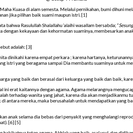
 Maha Kuasa di alam semesta. Melalui pernikahan, bumi dihuni mel
jika pilihan baik suami maupun istri. [1]
ata bahwa Rasulullah Shalallahu ‘alaihi wasallam bersabda; “
Sesung
caya dengan kekayaan dan kehormatan suaminya, membesarkan anak
sebut adalah: [3]
anita dinikahi karena empat perkara ; karena hartanya, keturunann
rang istri yang beragama sampai Dia membantu suaminya untuk 
uarga yang baik dan berasal dari keluarga yang baik dan baik, karen
 hal ini erat kaitannya dengan agama. Agama melarangnya menguca
lah terhadap wanita yang jahat, karena dia akan menjadikanmu tu
ik di antara mereka, maka berusahalah untuk mendapatkan yang b
irkan anak selama dia bebas dari penyakit yang menghalangi reprodu
t). [6] [5]
n hakikatnya tetap agama. Akhlak yang baik, asal usul, dan didikan