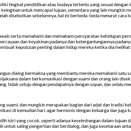
liki tingkat pendidikan atau budaya tertentu yang sesuai dengan 
n keinginan untuk mencapai tujuan, sementara yang lain mungkin
 telah disebutkan sebelumnya, hal ini berbeda-beda menurut cara b
wab serta memahami dan memahami persyaratan kehidupan pernika
n kepercayaan dan keyakinan padanya dan ketergantungannya padan
membuat keputusan penting dalam hidup mereka ketika dia melih
mbangun dialog bermakna yang membantu mereka memahami satu s
jaksana dalam berkomunikasi dengan suami dan orang lain diseki
, tidak setuju dengan pendapatnya dengan sopan, dan selalu menja
ng suami, dan mungkin merupakan bagian dari adat dan tradisi kelua
si di kemudian hari. agar harmonis dengan keluarga dan juga ka
ih istri yang cocok, seperti adanya keseimbangan dalam tujuan da
untuk saling pengertian dan berdialog, dan juga kesetaraan antar