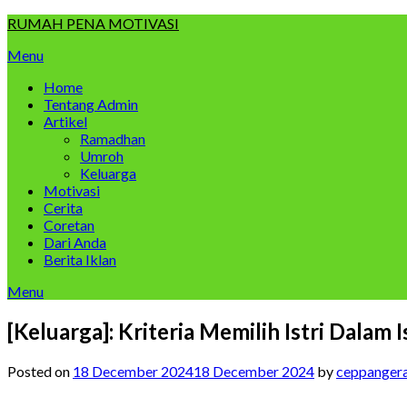
Skip
RUMAH PENA MOTIVASI
to
Menu
content
Home
Tentang Admin
Artikel
Ramadhan
Umroh
Keluarga
Motivasi
Cerita
Coretan
Dari Anda
Berita Iklan
Menu
[Keluarga]: Kriteria Memilih Istri Dalam 
Posted on
18 December 2024
18 December 2024
by
ceppanger