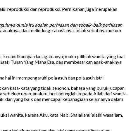
alui reproduksi dan reproduksi. Pernikahan juga merupakan
guhnya dunia itu adalah perhiasan dan sebaik-baik perhiasan
-anaknya, dan melindungi rahasianya. Inilah sebabnya hukum
ya, kecantikannya, dan agamanya; maka pilihlah wanita yang taat
menaati Tuhan Yang Maha Esa, dan membesarkan anak-anaknya
a hal ini mempengaruhi pola asuh dan pola asuh istri.
pkan kata-kata yang tidak senonoh, bahasa yang buruk, ucapan
a sebelum uban, anakku, berlindunglah kepada Allah dari wanita-
aik. dan yang baik dan mencapai kebahagiaan selamanya dalam
ksi wanita, karena Aku, kata Nabi Shalallahu ‘alaihi wasallam,
 yang baik juga penting, dan istri yang subur diharapkan.