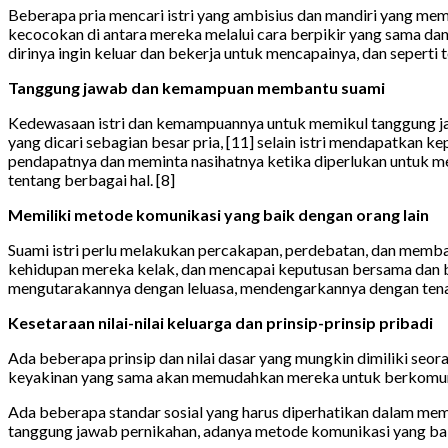
Beberapa pria mencari istri yang ambisius dan mandiri yang memi
kecocokan di antara mereka melalui cara berpikir yang sama da
dirinya ingin keluar dan bekerja untuk mencapainya, dan seperti
Tanggung jawab dan kemampuan membantu suami
Kedewasaan istri dan kemampuannya untuk memikul tanggung ja
yang dicari sebagian besar pria, [11] selain istri mendapatka
pendapatnya dan meminta nasihatnya ketika diperlukan untuk 
tentang berbagai hal. [8]
Memiliki metode komunikasi yang baik dengan orang lain
Suami istri perlu melakukan percakapan, perdebatan, dan me
kehidupan mereka kelak, dan mencapai keputusan bersama dan bi
mengutarakannya dengan leluasa, mendengarkannya dengan tenang
Kesetaraan nilai-nilai keluarga dan prinsip-prinsip pribadi
Ada beberapa prinsip dan nilai dasar yang mungkin dimiliki seora
keyakinan yang sama akan memudahkan mereka untuk berkomunika
Ada beberapa standar sosial yang harus diperhatikan dalam memil
tanggung jawab pernikahan, adanya metode komunikasi yang baik 