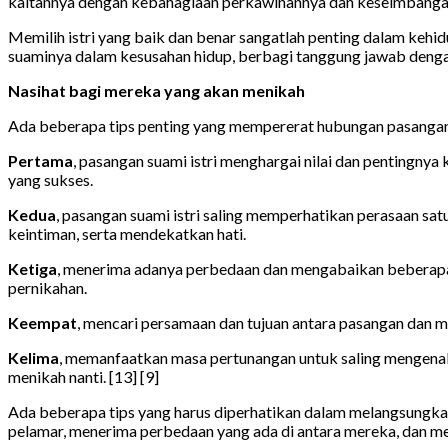
kaitannya dengan kebahagiaan perkawinannya dan keseimbangan
Memilih istri yang baik dan benar sangatlah penting dalam keh
suaminya dalam kesusahan hidup, berbagi tanggung jawab denga
Nasihat bagi mereka yang akan menikah
Ada beberapa tips penting yang mempererat hubungan pasangan 
Pertama
, pasangan suami istri menghargai nilai dan pentingny
yang sukses.
Kedua
, pasangan suami istri saling memperhatikan perasaan s
keintiman, serta mendekatkan hati.
Ketiga
, menerima adanya perbedaan dan mengabaikan beberapa si
pernikahan.
Keempat
, mencari persamaan dan tujuan antara pasangan dan 
Kelima
, memanfaatkan masa pertunangan untuk saling mengena
menikah nanti. [13] [9]
Ada beberapa tips yang harus diperhatikan dalam melangsungkan
pelamar, menerima perbedaan yang ada di antara mereka, dan m