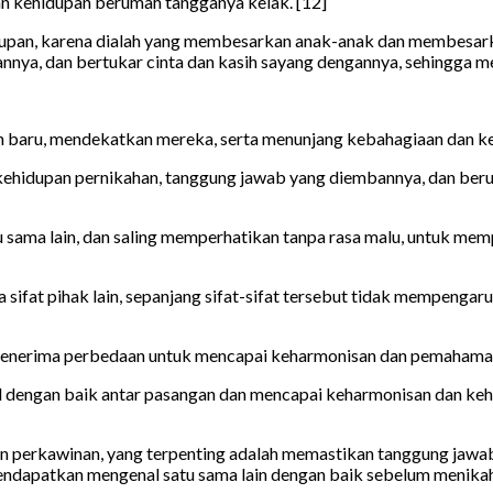
 kehidupan berumah tangganya kelak. [12]
idupan, karena dialah yang membesarkan anak-anak dan membesark
nnya, dan bertukar cinta dan kasih sayang dengannya, sehingga
baru, mendekatkan mereka, serta menunjang kebahagiaan dan kest
a kehidupan pernikahan, tanggung jawab yang diembannya, dan ber
atu sama lain, dan saling memperhatikan tanpa rasa malu, untuk 
fat pihak lain, sepanjang sifat-sifat tersebut tidak mempengaru
menerima perbedaan untuk mencapai keharmonisan dan pemahaman y
l dengan baik antar pasangan dan mencapai keharmonisan dan ke
 perkawinan, yang terpenting adalah memastikan tanggung jawab 
endapatkan mengenal satu sama lain dengan baik sebelum menikah