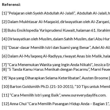
Referensi:
[1] “Pelajaran oleh Syekh Abdullah Al-Jalali”, Abdullah Al-Jalali,
[2] Dalam Mukhtasar Al-Maqasid, diriwayatkan oleh Al-Zarqani
[3] Buku Ensiklopedia Yurisprudensi Kuwait, halaman 61. Ibrahi
[4] Diriwayatkan oleh Muslim, dalam Sahih Muslim, dari Abu Hur
[5] “Dasar-dasar Memilih Istri dan Suami yang Benar”, Adel Al-A
[6] Dalam Al-Mu’laqeeq Al-Radiyya, riwayat Anas bin Malik, ha
[7] “Cara Menemukan Wanita yang Ingin Anda Nikahi”, Jessica 
[8] “5 Tanda Kamu Harus Menikah dengan Pacarmu”, Marni Feue
[9] “Apa yang Diharapkan Selama Keterlibatan”, Austen Broome |
[10] Barton Goldsmith Ph.D. (21-10-2011), “10 Tips untuk Me
[11] “Cara Memilih Istri yang Baik”, www.oureverydaylife.com.
[12] Anna Chui “Cara Memilih Pasangan Hidup Anda – Bagian 1”