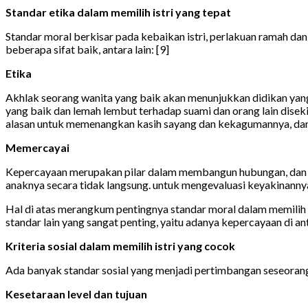
Standar etika dalam memilih istri yang tepat
Standar moral berkisar pada kebaikan istri, perlakuan ramah dan 
beberapa sifat baik, antara lain: [9]
Etika
Akhlak seorang wanita yang baik akan menunjukkan didikan yang b
yang baik dan lemah lembut terhadap suami dan orang lain disek
alasan untuk memenangkan kasih sayang dan kekagumannya, dan 
Memercayai
Kepercayaan merupakan pilar dalam membangun hubungan, dan me
anaknya secara tidak langsung. untuk mengevaluasi keyakinannya 
Hal di atas merangkum pentingnya standar moral dalam memilih gad
standar lain yang sangat penting, yaitu adanya kepercayaan di an
Kriteria sosial dalam memilih istri yang cocok
Ada banyak standar sosial yang menjadi pertimbangan seseorang d
Kesetaraan level dan tujuan