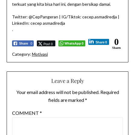
terkuat yang kita bisa hari ini, dengan bersikap damai.
Twitter: @CepPangeran | IG/Tiktok: cecep.asmadiredja |
LinkedIn: cecep asmadiredja
.
0
Share
0
WhatsApp
Post 0
Share
0
0
Shares
Category:
Motivasi
Leave a Reply
Your email address will not be published.
Required
fields are marked
*
COMMENT
*