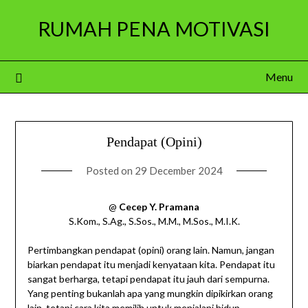
Skip
RUMAH PENA MOTIVASI
to
content
Menu
Pendapat (Opini)
Posted on
29 December 2024
@
Cecep Y. Pramana
S.Kom., S.Ag., S.Sos., M.M., M.Sos., M.I.K.
Pertimbangkan pendapat (opini) orang lain. Namun, jangan
biarkan pendapat itu menjadi kenyataan kita. Pendapat itu
sangat berharga, tetapi pendapat itu jauh dari sempurna.
Yang penting bukanlah apa yang mungkin dipikirkan orang
lain, tetapi cara kita memilih untuk menjalani hidup.