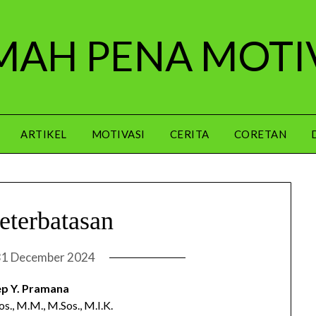
AH PENA MOTI
ARTIKEL
MOTIVASI
CERITA
CORETAN
terbatasan
31 December 2024
p Y. Pramana
Sos., M.M., M.Sos., M.I.K.