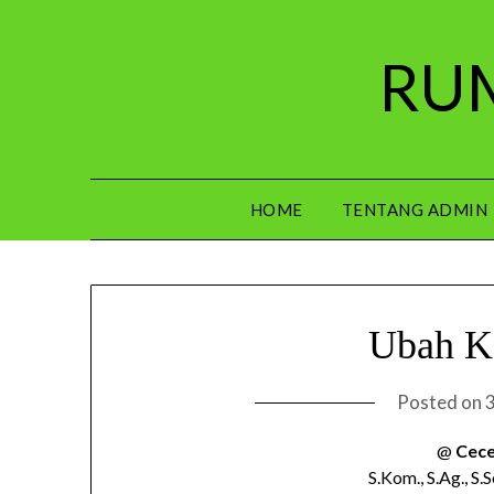
Skip
to
RUM
content
HOME
TENTANG ADMIN
Ubah Ke
Posted on
@
Cece
S.Kom., S.Ag., S.