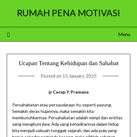
Skip
RUMAH PENA MOTIVASI
to
content
Menu
Ucapan Tentang Kehidupan dan Sahabat
Posted on
15 January 2025
@
Cecep Y. Pramana
Persahabatan atau persaudaraan itu seperti payung.
Semakin deras hujannya, maka semakin kita
membutuhkannya. Persahabatan adalah mimpi dan entitas
yang menghuni jiwa. Ada yang kehadirannya dalam hidup
kita menjadi sebuah tonggak sejarah, dan ada pula yang
hanya sekedar pertanda kosong, maka pilihlah sahabat