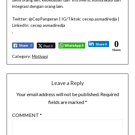
integrasi dengan orang lain.
Twitter: @CepPangeran | IG/Tiktok: cecep.asmadiredja |
LinkedIn: cecep asmadiredja
.
0
Share
0
WhatsApp
Post 0
Share
0
0
Shares
Category:
Motivasi
Leave a Reply
Your email address will not be published.
Required
fields are marked
*
COMMENT
*