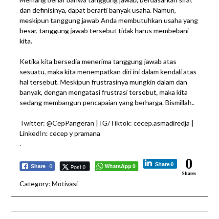
dan definisinya, dapat berarti banyak usaha. Namun,
meskipun tanggung jawab Anda membutuhkan usaha yang
besar, tanggung jawab tersebut tidak harus membebani
kita.
Ketika kita bersedia menerima tanggung jawab atas
sesuatu, maka kita menempatkan diri ini dalam kendali atas
hal tersebut. Meskipun frustrasinya mungkin dalam dan
banyak, dengan mengatasi frustrasi tersebut, maka kita
sedang membangun pencapaian yang berharga. Bismillah..
Twitter: @CepPangeran | IG/Tiktok: cecep.asmadiredja |
LinkedIn: cecep y pramana
.
0
Share
0
WhatsApp
Post 0
Share
0
0
Shares
Category:
Motivasi