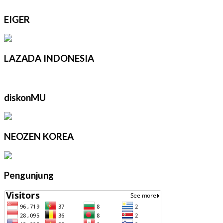
EIGER
LAZADA INDONESIA
diskonMU
NEOZEN KOREA
Pengunjung