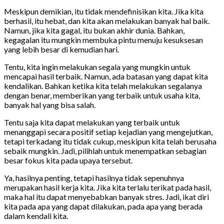
Meskipun demikian, itu tidak mendefinisikan kita. Jika kita
berhasil, itu hebat, dan kita akan melakukan banyak hal baik.
Namun, jika kita gagal, itu bukan akhir dunia. Bahkan,
kegagalan itu mungkin membuka pintu menuju kesuksesan
yang lebih besar di kemudian hari.
Tentu, kita ingin melakukan segala yang mungkin untuk
mencapai hasil terbaik. Namun, ada batasan yang dapat kita
kendalikan. Bahkan ketika kita telah melakukan segalanya
dengan benar, memberikan yang terbaik untuk usaha kita,
banyak hal yang bisa salah.
Tentu saja kita dapat melakukan yang terbaik untuk
menanggapi secara positif setiap kejadian yang mengejutkan,
tetapi terkadang itu tidak cukup, meskipun kita telah berusaha
sebaik mungkin. Jadi, pilihlah untuk menempatkan sebagian
besar fokus kita pada upaya tersebut.
Ya, hasilnya penting, tetapi hasilnya tidak sepenuhnya
merupakan hasil kerja kita. Jika kita terlalu terikat pada hasil,
maka hal itu dapat menyebabkan banyak stres. Jadi, ikat diri
kita pada apa yang dapat dilakukan, pada apa yang berada
dalam kendali kita.