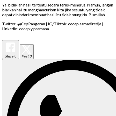
Ya, bidiklah hasil tertentu secara terus-menerus. Namun, jangan
biarkan hal itu menghancurkan kita jika sesuatu yang tidak
dapat dihindari membuat hasil itu tidak mungkin. Bismillah..
Twitter: @CepPangeran | IG/Tiktok: cecep.asmadiredja |
LinkedIn: cecep y pramana
.
Share
0
Post 0