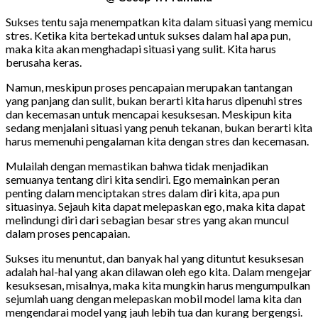
Sukses tentu saja menempatkan kita dalam situasi yang memicu
stres. Ketika kita bertekad untuk sukses dalam hal apa pun,
maka kita akan menghadapi situasi yang sulit. Kita harus
berusaha keras.
Namun, meskipun proses pencapaian merupakan tantangan
yang panjang dan sulit, bukan berarti kita harus dipenuhi stres
dan kecemasan untuk mencapai kesuksesan. Meskipun kita
sedang menjalani situasi yang penuh tekanan, bukan berarti kita
harus memenuhi pengalaman kita dengan stres dan kecemasan.
Mulailah dengan memastikan bahwa tidak menjadikan
semuanya tentang diri kita sendiri. Ego memainkan peran
penting dalam menciptakan stres dalam diri kita, apa pun
situasinya. Sejauh kita dapat melepaskan ego, maka kita dapat
melindungi diri dari sebagian besar stres yang akan muncul
dalam proses pencapaian.
Sukses itu menuntut, dan banyak hal yang dituntut kesuksesan
adalah hal-hal yang akan dilawan oleh ego kita. Dalam mengejar
kesuksesan, misalnya, maka kita mungkin harus mengumpulkan
sejumlah uang dengan melepaskan mobil model lama kita dan
mengendarai model yang jauh lebih tua dan kurang bergengsi.