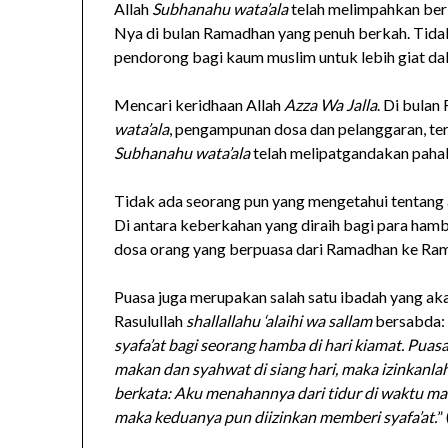
Allah
Subhanahu wata’ala
telah melimpahkan be
Nya di bulan Ramadhan yang penuh berkah. Tida
pendorong bagi kaum muslim untuk lebih giat da
Mencari keridhaan Allah
Azza Wa Jalla
. Di bula
wata’ala
, pengampunan dosa dan pelanggaran, ter
Subhanahu wata’ala
telah melipatgandakan pahal
Tidak ada seorang pun yang mengetahui tentang 
Di antara keberkahan yang diraih bagi para ham
dosa orang yang berpuasa dari Ramadhan ke Ra
Puasa juga merupakan salah satu ibadah yang aka
Rasulullah
shallallahu ‘alaihi wa sallam
bersabda: 
syafa’at bagi seorang hamba di hari kiamat. Pua
makan dan syahwat di siang hari, maka izinkanla
berkata: Aku menahannya dari tidur di waktu ma
maka keduanya pun diizinkan memberi syafa’at.
”