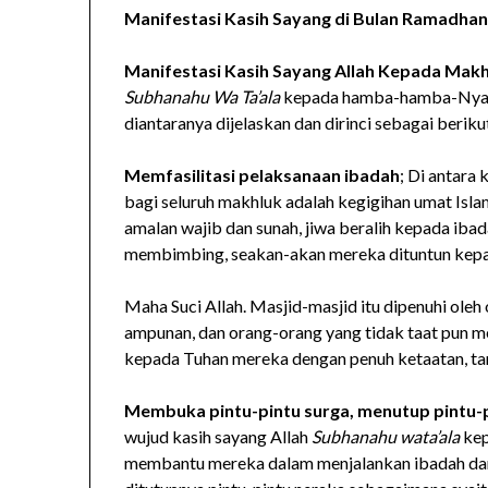
Manifestasi Kasih Sayang di Bulan Ramadha
Manifestasi Kasih Sayang Allah Kepada Mak
Subhanahu Wa Ta’ala
kepada hamba-hamba-Nya it
diantaranya dijelaskan dan dirinci sebagai beriku
Memfasilitasi pelaksanaan ibadah
; Di antara
bagi seluruh makhluk adalah kegigihan umat Isl
amalan wajib dan sunah, jiwa beralih kepada iba
membimbing, seakan-akan mereka dituntun kepa
Maha Suci Allah. Masjid-masjid itu dipenuhi ole
ampunan, dan orang-orang yang tidak taat pun m
kepada Tuhan mereka dengan penuh ketaatan, tanp
Membuka pintu-pintu surga, menutup pintu-p
wujud kasih sayang Allah
Subhanahu wata’ala
kep
membantu mereka dalam menjalankan ibadah dan 