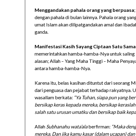
Menggandakan pahala orang yang berpuasa
dengan pahala di bulan lainnya. Pahala orang ya
umat Islam akan dilipatgandakan amal dan ibadah
ganda.
Manifestasi Kasih Sayang Ciptaan Satu Sama
memerintahkan hamba-hamba-Nya untuk saling be
alasan; Allah – Yang Maha Tinggi – Maha Penyay
antara hamba-hamba-Nya.
Karena itu, belas kasihan dituntut dari seorang 
dari penguasa dan pejabat terhadap rakyatnya. 
wasallam berkata:
“Ya Tuhan, siapa pun yang be
bersikap keras kepada mereka, bersikap kerasla
salah satu urusan umatku dan bersikap baik kepa
Allah
Subhanahu wata’ala
berfirman:
“Maka denga
mereka. Dan jika kamu kasar (dalam ucapan) dan 