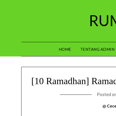
Skip
to
RUM
content
HOME
TENTANG ADMIN
[10 Ramadhan] Ramad
Posted o
@
Cece