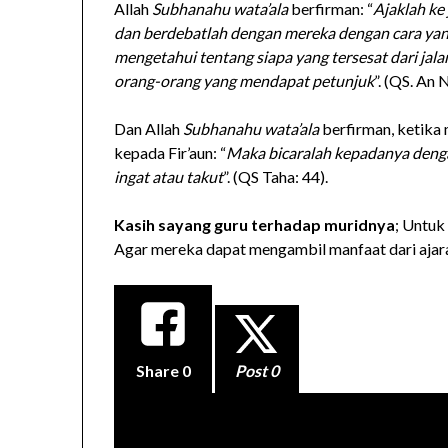
Allah
Subhanahu wata’ala
berfirman: “
Ajaklah ke
dan berdebatlah dengan mereka dengan cara yan
mengetahui tentang siapa yang tersesat dari jal
orang-orang yang mendapat petunjuk
”. (QS. An 
Dan Allah
Subhanahu wata’ala
berfirman, ketika
kepada Fir’aun: “
Maka bicaralah kepadanya deng
ingat atau takut
”. (QS Taha: 44).
Kasih sayang guru terhadap muridnya
; Untuk
Agar mereka dapat mengambil manfaat dari ajara
Share
0
Post 0