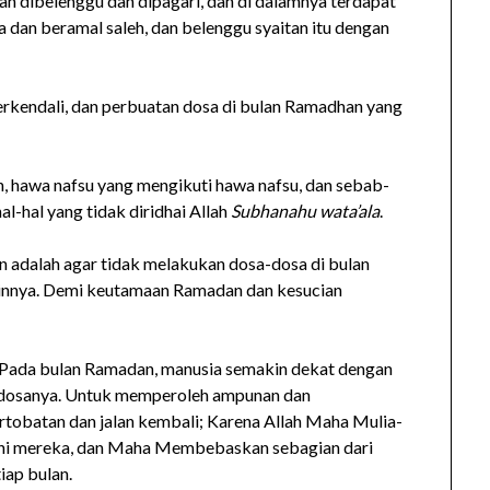
an dibelenggu dan dipagari, dan di dalamnya terdapat
 dan beramal saleh, dan belenggu syaitan itu dengan
rkendali, dan perbuatan dosa di bulan Ramadhan yang
 hawa nafsu yang mengikuti hawa nafsu, dan sebab-
-hal yang tidak diridhai Allah
Subhanahu wata’ala
.
 adalah agar tidak melakukan dosa-dosa di bulan
lainnya. Demi keutamaan Ramadan dan kesucian
 Pada bulan Ramadan, manusia semakin dekat dengan
-dosanya. Untuk memperoleh ampunan dan
tobatan dan jalan kembali; Karena Allah Maha Mulia-
 mereka, dan Maha Membebaskan sebagian dari
iap bulan.