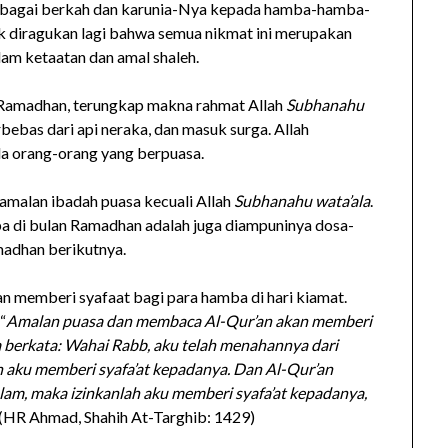
rbagai berkah dan karunia-Nya kepada hamba-hamba-
k diragukan lagi bahwa semua nikmat ini merupakan
lam ketaatan dan amal shaleh.
n Ramadhan, terungkap makna rahmat Allah
Subhanahu
bebas dari api neraka, dan masuk surga. Allah
a orang-orang yang berpuasa.
amalan ibadah puasa kecuali Allah
Subhanahu wata’ala
.
ba di bulan Ramadhan adalah juga diampuninya dosa-
madhan berikutnya.
n memberi syafaat bagi para hamba di hari kiamat.
“
Amalan puasa dan membaca Al-Qur’an akan memberi
sa berkata: Wahai Rabb, aku telah menahannya dari
h aku memberi syafa’at kepadanya. Dan Al-Qur’an
lam, maka izinkanlah aku memberi syafa’at kepadanya,
 (HR Ahmad, Shahih At-Targhib: 1429)