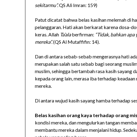
sekitarmu”.
QS Ali Imran: 159)
Patut dicatat bahwa belas kasihan melemah di ha
pelanggaran. Hati akan berkarat karena dosa-do
keras. Allah
Ta’ala
berfirman:
“Tidak, bahkan apa 
mereka”.
(QS Al Mutaffifin: 14).
Dan di antara sebab-sebab mengerasnya hati ad
merupakan salah satu sebab bagi seorang musl
muslim, sehingga bertambah rasa kasih sayang dal
kepada orang lain, merasa iba terhadap keadaan
mereka.
Di antara wujud kasih sayang hamba terhadap se
Belas kasihan orang kaya terhadap orang m
kondisi mereka, dan mengulurkan tangan memban
membantu mereka dalam menjalani hidup. Sedeka