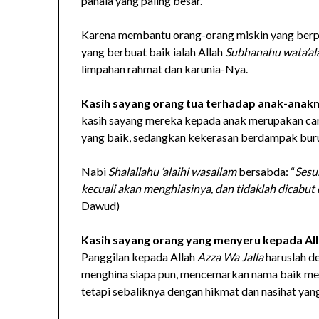
pahala yang paling besar.
Karena membantu orang-orang miskin yang berp
yang berbuat baik ialah Allah
Subhanahu wata’al
limpahan rahmat dan karunia-Nya.
Kasih sayang orang tua terhadap anak-anak
kasih sayang mereka kepada anak merupakan cara
yang baik, sedangkan kekerasan berdampak buru
Nabi
Shalallahu ‘alaihi wasallam
bersabda: “
Sesu
kecuali akan menghiasinya, dan tidaklah dicabu
Dawud)
Kasih sayang orang yang menyeru kepada Al
Panggilan kepada Allah
Azza Wa Jalla
haruslah de
menghina siapa pun, mencemarkan nama baik mer
tetapi sebaliknya dengan hikmat dan nasihat yang