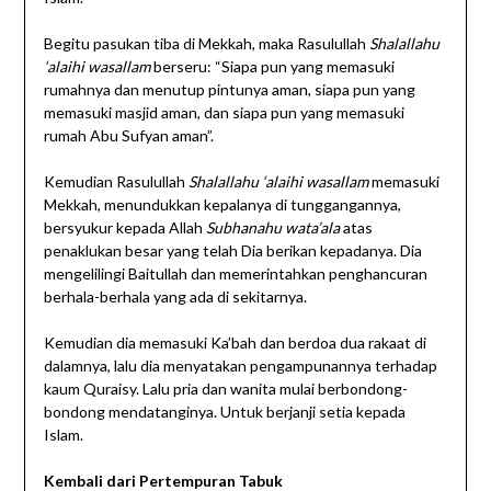
Begitu pasukan tiba di Mekkah, maka Rasulullah
Shalallahu
‘alaihi wasallam
berseru: “Siapa pun yang memasuki
rumahnya dan menutup pintunya aman, siapa pun yang
memasuki masjid aman, dan siapa pun yang memasuki
rumah Abu Sufyan aman”.
Kemudian Rasulullah
Shalallahu ‘alaihi wasallam
memasuki
Mekkah, menundukkan kepalanya di tunggangannya,
bersyukur kepada Allah
Subhanahu wata’ala
atas
penaklukan besar yang telah Dia berikan kepadanya. Dia
mengelilingi Baitullah dan memerintahkan penghancuran
berhala-berhala yang ada di sekitarnya.
Kemudian dia memasuki Ka’bah dan berdoa dua rakaat di
dalamnya, lalu dia menyatakan pengampunannya terhadap
kaum Quraisy. Lalu pria dan wanita mulai berbondong-
bondong mendatanginya. Untuk berjanji setia kepada
Islam.
Kembali dari Pertempuran Tabuk