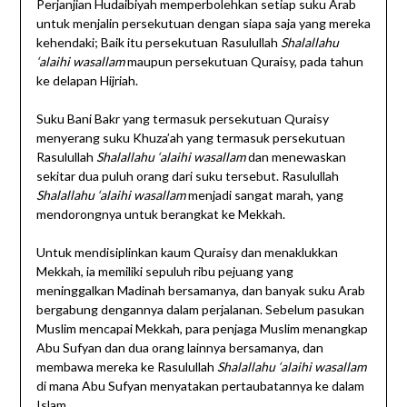
Perjanjian Hudaibiyah memperbolehkan setiap suku Arab
untuk menjalin persekutuan dengan siapa saja yang mereka
kehendaki; Baik itu persekutuan Rasulullah
Shalallahu
‘alaihi wasallam
maupun persekutuan Quraisy, pada tahun
ke delapan Hijriah.
Suku Bani Bakr yang termasuk persekutuan Quraisy
menyerang suku Khuza’ah yang termasuk persekutuan
Rasulullah
Shalallahu ‘alaihi wasallam
dan menewaskan
sekitar dua puluh orang dari suku tersebut. Rasulullah
Shalallahu ‘alaihi wasallam
menjadi sangat marah, yang
mendorongnya untuk berangkat ke Mekkah.
Untuk mendisiplinkan kaum Quraisy dan menaklukkan
Mekkah, ia memiliki sepuluh ribu pejuang yang
meninggalkan Madinah bersamanya, dan banyak suku Arab
bergabung dengannya dalam perjalanan. Sebelum pasukan
Muslim mencapai Mekkah, para penjaga Muslim menangkap
Abu Sufyan dan dua orang lainnya bersamanya, dan
membawa mereka ke Rasulullah
Shalallahu ‘alaihi wasallam
di mana Abu Sufyan menyatakan pertaubatannya ke dalam
Islam.