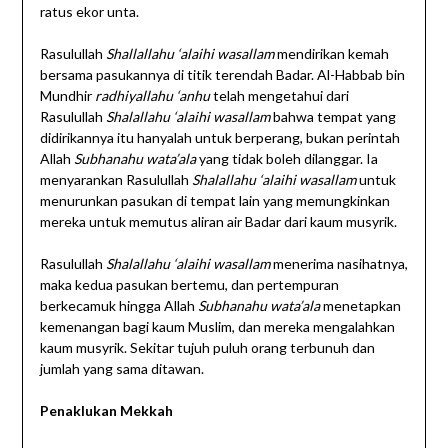
ratus ekor unta.
Rasulullah
Shallallahu ‘alaihi wasallam
mendirikan kemah
bersama pasukannya di titik terendah Badar. Al-Habbab bin
Mundhir
radhiyallahu ‘anhu
telah mengetahui dari
Rasulullah
Shalallahu ‘alaihi wasallam
bahwa tempat yang
didirikannya itu hanyalah untuk berperang, bukan perintah
Allah
Subhanahu wata’ala
yang tidak boleh dilanggar. Ia
menyarankan Rasulullah
Shalallahu ‘alaihi wasallam
untuk
menurunkan pasukan di tempat lain yang memungkinkan
mereka untuk memutus aliran air Badar dari kaum musyrik.
Rasulullah
Shalallahu ‘alaihi wasallam
menerima nasihatnya,
maka kedua pasukan bertemu, dan pertempuran
berkecamuk hingga Allah
Subhanahu wata’ala
menetapkan
kemenangan bagi kaum Muslim, dan mereka mengalahkan
kaum musyrik. Sekitar tujuh puluh orang terbunuh dan
jumlah yang sama ditawan.
Penaklukan Mekkah