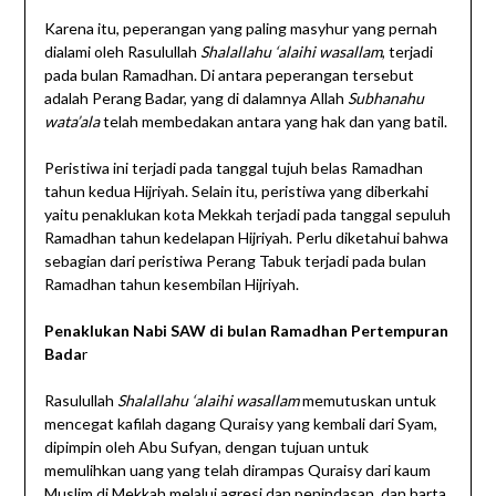
Karena itu, peperangan yang paling masyhur yang pernah
dialami oleh Rasulullah
Shalallahu ‘alaihi wasallam
, terjadi
pada bulan Ramadhan. Di antara peperangan tersebut
adalah Perang Badar, yang di dalamnya Allah
Subhanahu
wata’ala
telah membedakan antara yang hak dan yang batil.
Peristiwa ini terjadi pada tanggal tujuh belas Ramadhan
tahun kedua Hijriyah. Selain itu, peristiwa yang diberkahi
yaitu penaklukan kota Mekkah terjadi pada tanggal sepuluh
Ramadhan tahun kedelapan Hijriyah. Perlu diketahui bahwa
sebagian dari peristiwa Perang Tabuk terjadi pada bulan
Ramadhan tahun kesembilan Hijriyah.
Penaklukan Nabi SAW di bulan Ramadhan Pertempuran
Bada
r
Rasulullah
Shalallahu ‘alaihi wasallam
memutuskan untuk
mencegat kafilah dagang Quraisy yang kembali dari Syam,
dipimpin oleh Abu Sufyan, dengan tujuan untuk
memulihkan uang yang telah dirampas Quraisy dari kaum
Muslim di Mekkah melalui agresi dan penindasan, dan harta