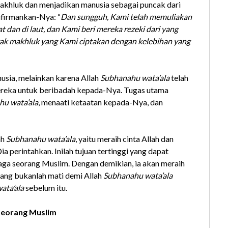
akhluk dan menjadikan manusia sebagai puncak dari
ifirmankan-Nya: “
Dan sungguh, Kami telah memuliakan
 dan di laut, dan Kami beri mereka rezeki dari yang
yak makhluk yang Kami ciptakan dengan kelebihan yang
usia, melainkan karena Allah
Subhanahu wata’ala
telah
reka untuk beribadah kepada-Nya. Tugas utama
u wata’ala
, menaati ketaatan kepada-Nya, dan
ah
Subhanahu wata’ala
, yaitu meraih cinta Allah dan
 perintahkan. Inilah tujuan tertinggi yang dapat
naga seorang Muslim. Dengan demikian, ia akan meraih
rang bukanlah mati demi Allah
Subhanahu wata’ala
ata’ala
sebelum itu.
Seorang Muslim