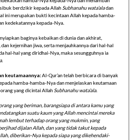
endekatkan hamba-Nya kepada-Nya dan menambah
 sibuk berdzikir kepada Allah
Subhanahu wata’ala
dan
l ini merupakan bukti kecintaan Allah kepada hamba-
n kedekatannya kepada-Nya.
enyiapkan baginya kebaikan di dunia dan akhirat,
dan kejernihan jiwa, serta menjauhkannya dari hal-hal
hal-hal yang diridhai-Nya, maka sesungguhnya ia
a
.
dan keutamaannya:
Al-Qur’an telah berbicara di banyak
epada hamba-hamba-Nya dan menjelaskan keutamaan
-orang yang dicintai Allah
Subhanahu wata’ala
.
orang yang beriman, barangsiapa di antara kamu yang
endatangkan suatu kaum yang Allah mencintai mereka
emah lembut terhadap orang yang mukmin, yang
erjihad dijalan Allah, dan yang tidak takut kepada
Allah, diberikan-Nya kepada siapa yang dikehendaki-