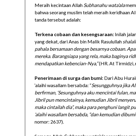
Meraih kecintaan Allah
Subhanahu wata’ala
memi
bahwa seorang muslim telah meraih keridhaan Al
tanda tersebut adalah:
Terkena cobaan dan kesengsaraan:
Inilah jala
yang dekat, dari Anas bin Malik Rasulullah
shalal
pahala bersamaan dengan besarnya cobaan. Apabi
mereka. Barangsiapa yang rela, maka baginya rid
mendapatkan kebencian-Nya,”
(HR. At Tirmidzi,
Penerimaan di surga dan bumi:
Dari Abu Hura
‘alaihi wasallam bersabda: “
Sesungguhnya jika Al
berfirman, ‘Sesunguhnya aku mencintai fulan, mak
Jibril pun mencintainya, kemudian Jibril menyer
maka cintailah dia”, maka para penghuni langit p
‘alaihi wasallam bersabda, “dan kemudian dibumi
nomor: 2637).