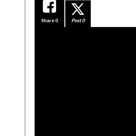
Share
0
Post 0