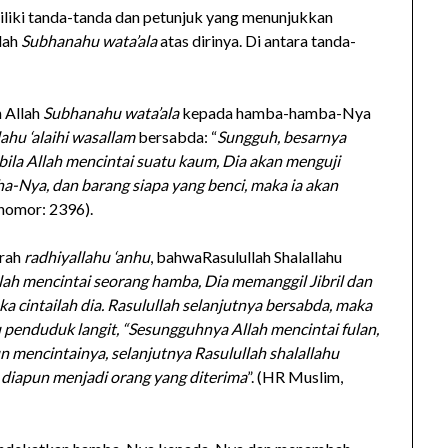
liki tanda-tanda dan petunjuk yang menunjukkan
lah
Subhanahu wata’ala
atas dirinya. Di antara tanda-
n Allah
Subhanahu wata’ala
kepada hamba-hamba-Nya
lahu ‘alaihi wasallam
bersabda: “
Sungguh, besarnya
la Allah mencintai suatu kaum, Dia akan menguji
ha-Nya, dan barang siapa yang benci, maka ia akan
 nomor: 2396).
irah
radhiyallahu ‘anhu
, bahwaRasulullah Shalallahu
lah mencintai seorang hamba, Dia memanggil Jibril dan
a cintailah dia. Rasulullah selanjutnya bersabda, maka
u penduduk langit, “Sesungguhnya Allah mencintai fulan,
un mencintainya, selanjutnya Rasulullah shalallahu
 diapun menjadi orang yang diterima
”. (HR Muslim,