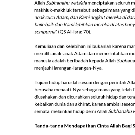
Allah
Subhanahu wata’ala
menciptakan seluruh m
makhluk-makhluk tersebut, sebagaimana yang d
anak cucu Adam, dan Kami angkut mereka di darat
baik-baik dan Kami lebihkan mereka di atas ban
sempurna
”. (QS Al-Isra: 70).
Kemuliaan dan kelebihan ini bukanlah karena man
memilih anak-anak Adam dan memerintahkan me
manusia adalah beribadah kepada Allah
Subhanah
menjauhi larangan-larangan-Nya.
Tujuan hidup haruslah sesuai dengan perintah All
berusaha menaati-Nya sebagaimana yang telah Dia
diusahakan dan dicurahkan seluruh hidup dan te
kebaikan dunia dan akhirat, karena ambisi seseo
semata, melainkan hidup demi Allah
Subhanahu w
Tanda-tanda Mendapatkan Cinta Allah Bagi 