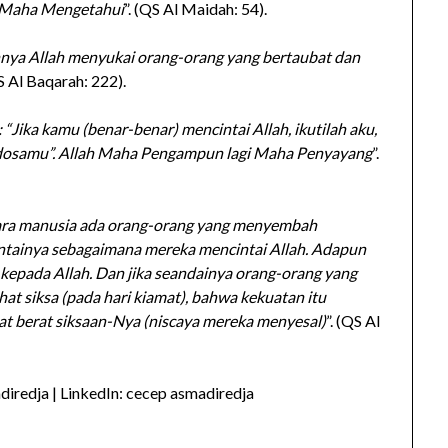
i Maha Mengetahui
”. (QS Al Maidah: 54).
nya Allah menyukai orang-orang yang bertaubat dan
QS Al Baqarah: 222).
 “Jika kamu (benar-benar) mencintai Allah, ikutilah aku,
-dosamu”. Allah Maha Pengampun lagi Maha Penyayang
”.
ara manusia ada orang-orang yang menyembah
intainya sebagaimana mereka mencintai Allah. Adapun
kepada Allah. Dan jika seandainya orang-orang yang
at siksa (pada hari kiamat), bahwa kekuatan itu
t berat siksaan-Nya (niscaya mereka menyesal)
”. (QS Al
iredja | LinkedIn: cecep asmadiredja