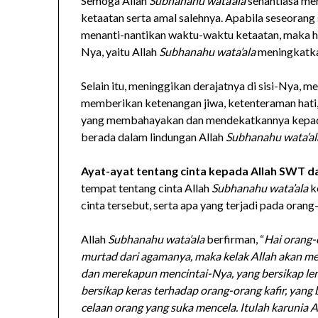
Semoga Allah
Subhanahu wata’ala
senantiasa m
ketaatan serta amal salehnya. Apabila seseorang
menanti-nantikan waktu-waktu ketaatan, maka ha
Nya, yaitu Allah
Subhanahu wata’ala
meningkatka
Selain itu, meninggikan derajatnya di sisi-Nya, m
memberikan ketenangan jiwa, ketenteraman hati, 
yang membahayakan dan mendekatkannya kepada 
berada dalam lindungan Allah
Subhanahu wata’al
Ayat-ayat tentang cinta kepada Allah SWT 
tempat tentang cinta Allah
Subhanahu wata’ala
k
cinta tersebut, serta apa yang terjadi pada orang
Allah
Subhanahu wata’ala
berfirman, “
Hai orang-
murtad dari agamanya, maka kelak Allah akan m
dan merekapun mencintai-Nya, yang bersikap l
bersikap keras terhadap orang-orang kafir, yang b
celaan orang yang suka mencela. Itulah karunia 