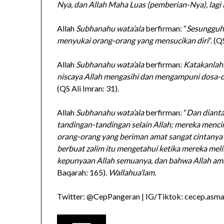
Nya, dan Allah Maha Luas (pemberian-Nya), lag
Allah
Subhanahu wata’ala
berfirman: “
Sesungguh
menyukai orang-orang yang mensucikan diri
”. (
Allah
Subhanahu wata’ala
berfirman:
Katakanlah:
niscaya Allah mengasihi dan mengampuni dosa
(QS Ali Imran: 31).
Allah
Subhanahu wata’ala
berfirman: “
Dan diant
tandingan-tandingan selain Allah; mereka menc
orang-orang yang beriman amat sangat cintanya 
berbuat zalim itu mengetahui ketika mereka melih
kepunyaan Allah semuanya, dan bahwa Allah ama
Baqarah: 165).
Wallahua’lam
.
Twitter: @CepPangeran | IG/Tiktok: cecep.asmad