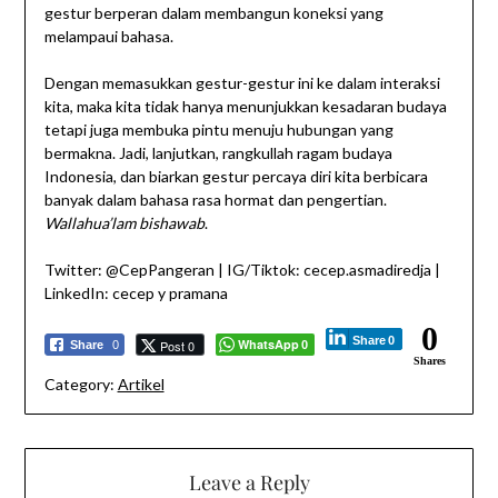
gestur berperan dalam membangun koneksi yang
melampaui bahasa.
Dengan memasukkan gestur-gestur ini ke dalam interaksi
kita, maka kita tidak hanya menunjukkan kesadaran budaya
tetapi juga membuka pintu menuju hubungan yang
bermakna. Jadi, lanjutkan, rangkullah ragam budaya
Indonesia, dan biarkan gestur percaya diri kita berbicara
banyak dalam bahasa rasa hormat dan pengertian.
Wallahua’lam bishawab
.
Twitter: @CepPangeran | IG/Tiktok: cecep.asmadiredja |
LinkedIn: cecep y pramana
0
Share
0
WhatsApp
Post 0
Share
0
0
Shares
Category:
Artikel
Leave a Reply