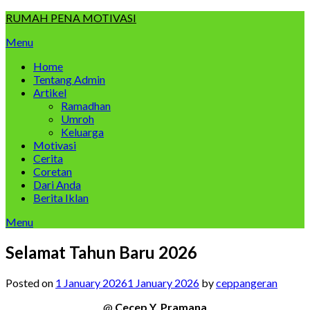
Skip
RUMAH PENA MOTIVASI
to
Menu
content
Home
Tentang Admin
Artikel
Ramadhan
Umroh
Keluarga
Motivasi
Cerita
Coretan
Dari Anda
Berita Iklan
Menu
Selamat Tahun Baru 2026
Posted on
1 January 2026
1 January 2026
by
ceppangeran
@
Cecep Y. Pramana