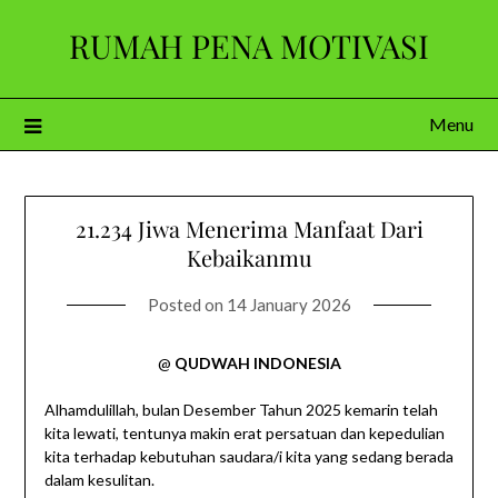
Skip
RUMAH PENA MOTIVASI
to
content
Menu
21.234 Jiwa Menerima Manfaat Dari
Kebaikanmu
Posted on
14 January 2026
@
QUDWAH INDONESIA
Alhamdulillah, bulan Desember Tahun 2025 kemarin telah
kita lewati, tentunya makin erat persatuan dan kepedulian
kita terhadap kebutuhan saudara/i kita yang sedang berada
dalam kesulitan.