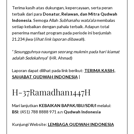
Terima kasih atas dukungan, kepercayaan, serta peran
terbaik dari para
Donatur, Relawan, dan Mitra Qudwah
Indonesia
. Semoga Allah
Subhanahu wata’ala
membalas
setiap kebaikan dengan pahala terbaik. Adapun total
penerima manfaat program pada periode ini berjumlah
21.234 jiwa (
lihat link laporan dibawah
).
“
Sesungguhnya naungan seorang mukmin pada hari kiamat
adalah Sedekahnya
” (HR. Ahmad)
Laporan dapat dilihat pada link berikut:
TERIMA KASIH,
SAHABAT QUDWAH INDONESIA
|
H-37Ramadhan1447H
Mari lanjutkan
KEBAIKAN BAPAK/IBU/SDR/I
melalui:
BSI
: (451) 788 8888 971 a.n
Qudwah Indonesia
Kunjungi Website:
LEMBAGA QUDWAH INDONESIA