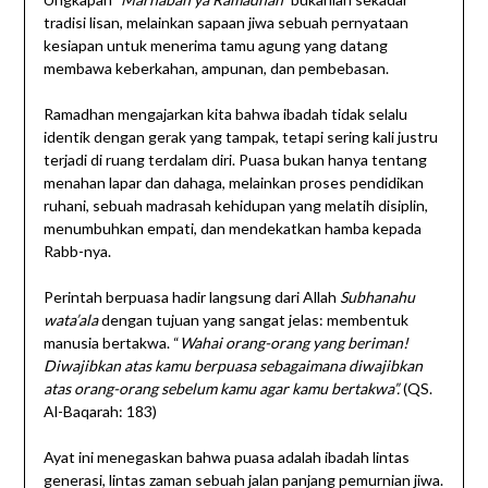
tradisi lisan, melainkan sapaan jiwa sebuah pernyataan
kesiapan untuk menerima tamu agung yang datang
membawa keberkahan, ampunan, dan pembebasan.
Ramadhan mengajarkan kita bahwa ibadah tidak selalu
identik dengan gerak yang tampak, tetapi sering kali justru
terjadi di ruang terdalam diri. Puasa bukan hanya tentang
menahan lapar dan dahaga, melainkan proses pendidikan
ruhani, sebuah madrasah kehidupan yang melatih disiplin,
menumbuhkan empati, dan mendekatkan hamba kepada
Rabb-nya.
Perintah berpuasa hadir langsung dari Allah
Subhanahu
wata’ala
dengan tujuan yang sangat jelas: membentuk
manusia bertakwa. “
Wahai orang-orang yang beriman!
Diwajibkan atas kamu berpuasa sebagaimana diwajibkan
atas orang-orang sebelum kamu agar kamu bertakwa”.
(QS.
Al-Baqarah: 183)
Ayat ini menegaskan bahwa puasa adalah ibadah lintas
generasi, lintas zaman sebuah jalan panjang pemurnian jiwa.