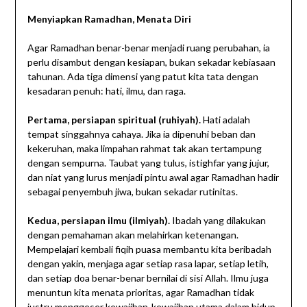
Menyiapkan Ramadhan, Menata Diri
Agar Ramadhan benar-benar menjadi ruang perubahan, ia
perlu disambut dengan kesiapan, bukan sekadar kebiasaan
tahunan. Ada tiga dimensi yang patut kita tata dengan
kesadaran penuh: hati, ilmu, dan raga.
Pertama, persiapan spiritual (ruhiyah).
Hati adalah
tempat singgahnya cahaya. Jika ia dipenuhi beban dan
kekeruhan, maka limpahan rahmat tak akan tertampung
dengan sempurna. Taubat yang tulus, istighfar yang jujur,
dan niat yang lurus menjadi pintu awal agar Ramadhan hadir
sebagai penyembuh jiwa, bukan sekadar rutinitas.
Kedua, persiapan ilmu (ilmiyah).
Ibadah yang dilakukan
dengan pemahaman akan melahirkan ketenangan.
Mempelajari kembali fiqih puasa membantu kita beribadah
dengan yakin, menjaga agar setiap rasa lapar, setiap letih,
dan setiap doa benar-benar bernilai di sisi Allah. Ilmu juga
menuntun kita menata prioritas, agar Ramadhan tidak
justru menggeser kewajiban-kewajiban utama dalam hidup.