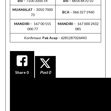
BSI
– 7100 3000 14
BSI
– 6856 6470 10
MUAMALAT
– 3050 7000
BCA
– 066 327 1960
73
MANDIRI
– 167 00 555
MANDIRI
– 167 000 2432
000 77
085
Konfirmasi:
Pak Acep
– 6281287026443
Share
0
Post 0