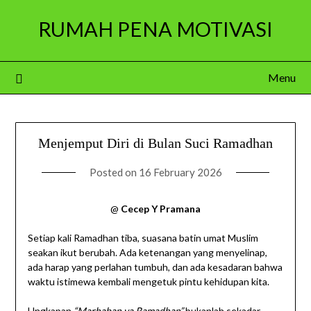
Skip
RUMAH PENA MOTIVASI
to
content
Menu
Menjemput Diri di Bulan Suci Ramadhan
Posted on
16 February 2026
@
Cecep Y Pramana
Setiap kali Ramadhan tiba, suasana batin umat Muslim
seakan ikut berubah. Ada ketenangan yang menyelinap,
ada harap yang perlahan tumbuh, dan ada kesadaran bahwa
waktu istimewa kembali mengetuk pintu kehidupan kita.
Ungkapan
“Marhaban ya Ramadhan”
bukanlah sekadar