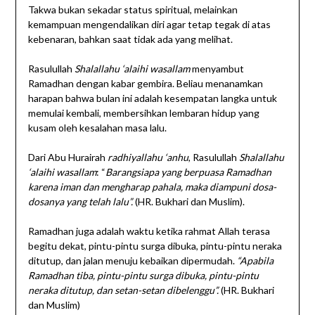
Takwa bukan sekadar status spiritual, melainkan
kemampuan mengendalikan diri agar tetap tegak di atas
kebenaran, bahkan saat tidak ada yang melihat.
Rasulullah
Shalallahu ‘alaihi wasallam
menyambut
Ramadhan dengan kabar gembira. Beliau menanamkan
harapan bahwa bulan ini adalah kesempatan langka untuk
memulai kembali, membersihkan lembaran hidup yang
kusam oleh kesalahan masa lalu.
Dari Abu Hurairah
radhiyallahu ‘anhu
, Rasulullah
Shalallahu
‘alaihi wasallam
: “
Barangsiapa yang berpuasa Ramadhan
karena iman dan mengharap pahala, maka diampuni dosa-
dosanya yang telah lalu”.
(HR. Bukhari dan Muslim).
Ramadhan juga adalah waktu ketika rahmat Allah terasa
begitu dekat, pintu-pintu surga dibuka, pintu-pintu neraka
ditutup, dan jalan menuju kebaikan dipermudah.
“Apabila
Ramadhan tiba, pintu-pintu surga dibuka, pintu-pintu
neraka ditutup, dan setan-setan dibelenggu”.
(HR. Bukhari
dan Muslim)