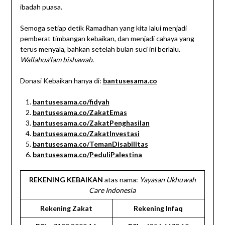
ibadah puasa.
Semoga setiap detik Ramadhan yang kita lalui menjadi
pemberat timbangan kebaikan, dan menjadi cahaya yang
terus menyala, bahkan setelah bulan suci ini berlalu.
Wallahua’lam bishawab
.
Donasi Kebaikan hanya di:
bantusesama.co
bantusesama.co/fidyah
bantusesama.co/ZakatEmas
bantusesama.co/ZakatPenghasilan
bantusesama.co/ZakatInvestasi
bantusesama.co/TemanDisabilitas
bantusesama.co/PeduliPalestina
REKENING KEBAIKAN
atas nama:
Yayasan Ukhuwah
Care Indonesia
Rekening Zakat
Rekening Infaq