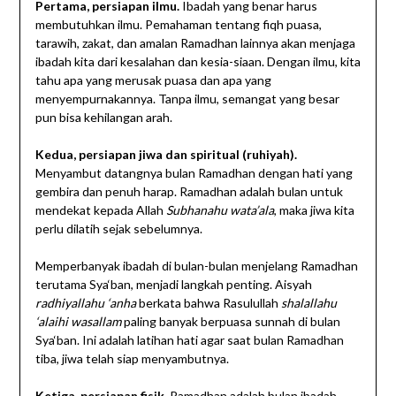
Pertama, persiapan ilmu.
Ibadah yang benar harus
membutuhkan ilmu. Pemahaman tentang fiqh puasa,
tarawih, zakat, dan amalan Ramadhan lainnya akan menjaga
ibadah kita dari kesalahan dan kesia-siaan. Dengan ilmu, kita
tahu apa yang merusak puasa dan apa yang
menyempurnakannya. Tanpa ilmu, semangat yang besar
pun bisa kehilangan arah.
Kedua, persiapan jiwa dan spiritual (ruhiyah).
Menyambut datangnya bulan Ramadhan dengan hati yang
gembira dan penuh harap. Ramadhan adalah bulan untuk
mendekat kepada Allah
Subhanahu wata’ala
, maka jiwa kita
perlu dilatih sejak sebelumnya.
Memperbanyak ibadah di bulan-bulan menjelang Ramadhan
terutama Sya‘ban, menjadi langkah penting. Aisyah
radhiyallahu ‘anha
berkata bahwa Rasulullah
shalallahu
‘alaihi wasallam
paling banyak berpuasa sunnah di bulan
Sya‘ban. Ini adalah latihan hati agar saat bulan Ramadhan
tiba, jiwa telah siap menyambutnya.
Ketiga, persiapan fisik.
Ramadhan adalah bulan ibadah