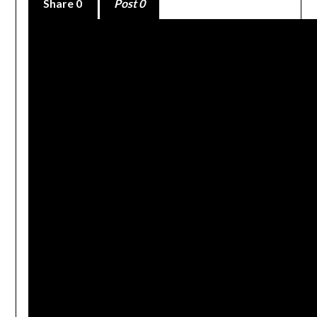
Share
0
Post 0