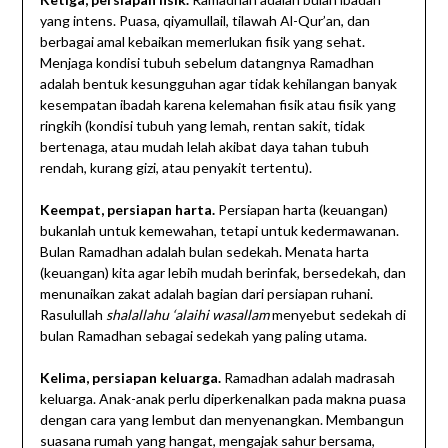
yang intens. Puasa, qiyamullail, tilawah Al-Qur’an, dan
berbagai amal kebaikan memerlukan fisik yang sehat.
Menjaga kondisi tubuh sebelum datangnya Ramadhan
adalah bentuk kesungguhan agar tidak kehilangan banyak
kesempatan ibadah karena kelemahan fisik atau fisik yang
ringkih (kondisi tubuh yang lemah, rentan sakit, tidak
bertenaga, atau mudah lelah akibat daya tahan tubuh
rendah, kurang gizi, atau penyakit tertentu).
Keempat, persiapan harta.
Persiapan harta (keuangan)
bukanlah untuk kemewahan, tetapi untuk kedermawanan.
Bulan Ramadhan adalah bulan sedekah. Menata harta
(keuangan) kita agar lebih mudah berinfak, bersedekah, dan
menunaikan zakat adalah bagian dari persiapan ruhani.
Rasulullah
shalallahu ‘alaihi wasallam
menyebut sedekah di
bulan Ramadhan sebagai sedekah yang paling utama.
Kelima, persiapan keluarga.
Ramadhan adalah madrasah
keluarga. Anak-anak perlu diperkenalkan pada makna puasa
dengan cara yang lembut dan menyenangkan. Membangun
suasana rumah yang hangat, mengajak sahur bersama,