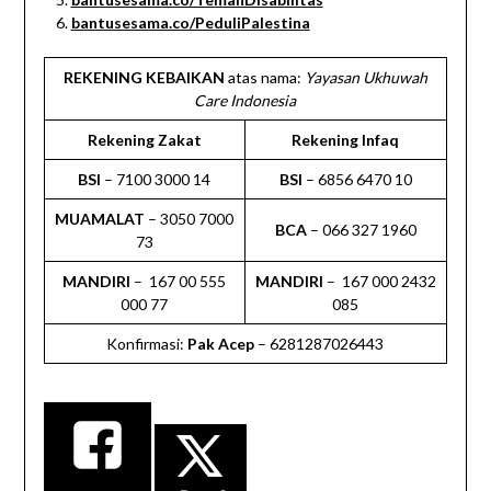
bantusesama.co/PeduliPalestina
REKENING KEBAIKAN
atas nama:
Yayasan Ukhuwah
Care Indonesia
Rekening Zakat
Rekening Infaq
BSI
– 7100 3000 14
BSI
– 6856 6470 10
MUAMALAT
– 3050 7000
BCA
– 066 327 1960
73
MANDIRI
– 167 00 555
MANDIRI
– 167 000 2432
000 77
085
Konfirmasi:
Pak Acep
– 6281287026443