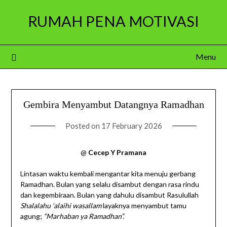
Skip
RUMAH PENA MOTIVASI
to
content
Menu
Gembira Menyambut Datangnya Ramadhan
Posted on
17 February 2026
@
Cecep Y Pramana
Lintasan waktu kembali mengantar kita menuju gerbang
Ramadhan. Bulan yang selalu disambut dengan rasa rindu
dan kegembiraan. Bulan yang dahulu disambut Rasulullah
Shalalahu ‘alaihi wasallam
layaknya menyambut tamu
agung;
“Marhaban ya Ramadhan”.