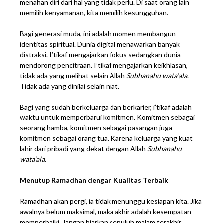
menahan diri dari hal yang tidak perlu. Di saat orang lain
memilih kenyamanan, kita memilih kesungguhan.
Bagi generasi muda, ini adalah momen membangun
identitas spiritual. Dunia digital menawarkan banyak
distraksi. I’tikaf mengajarkan fokus sedangkan dunia
mendorong pencitraan. I’tikaf mengajarkan keikhlasan,
tidak ada yang melihat selain Allah
Subhanahu wata’ala
.
Tidak ada yang dinilai selain niat.
Bagi yang sudah berkeluarga dan berkarier, i’tikaf adalah
waktu untuk memperbarui komitmen. Komitmen sebagai
seorang hamba, komitmen sebagai pasangan juga
komitmen sebagai orang tua. Karena keluarga yang kuat
lahir dari pribadi yang dekat dengan Allah
Subhanahu
wata’ala
.
Menutup Ramadhan dengan Kualitas Terbaik
Ramadhan akan pergi, ia tidak menunggu kesiapan kita. Jika
awalnya belum maksimal, maka akhir adalah kesempatan
memperbaiki. Jangan biarkan sepuluh malam terakhir