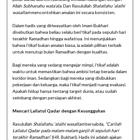
Allah
Subhanahu wata’ala
. Dan Rasulullah
Shalallahu ‘alaihi
wasallam
mencontohkan amalan ini secara konsisten.
Dalam hadis yang diriwayatkan oleh Imam Bukhari
disebutkan bahwa beliau selalu beri’tikaf pada sepuluh hari
terakhir Ramadhan hingga wafatnya. Ini menunjukkan
bahwa i’tikaf bukan amalan biasa, ia adalah pilihan terbaik
untuk menutup bulan Ramadhan dengan kualitas.
Bagi mereka yang sedang mengejar mimpi, i’tikaf adalah
waktu untuk memastikan bahwa ambisi tetap berada dalam
koridor iman. Sedangkan bagi mereka yang disibukkan
pekerjaan dan keluarga, maka i’tikaf menjadi ruang evaluasi.
Apakah hidup hanya tentang target dunia, atau sudah
seimbang dengan persiapan akhirat.
Mencari Lailatul Qadar dengan Kesungguhan
Rasulullah
Shalallahu ‘alaihi wasallam
bersabda,
“Carilah
Lailatul Qadar pada malam-malam ganjil di sepuluh hari
terakhir Ramadhan”.
(HR. Bukhari). Hadis ini adalah ajakan