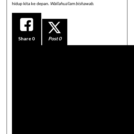
hidup kita ke depan.
Wallahua’lam bishawab
.
Share
0
Post 0