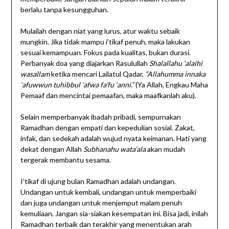
berlalu tanpa kesungguhan.
Mulailah dengan niat yang lurus, atur waktu sebaik
mungkin. Jika tidak mampu i’tikaf penuh, maka lakukan
sesuai kemampuan. Fokus pada kualitas, bukan durasi.
Perbanyak doa yang diajarkan Rasulullah
Shalallahu ‘alaihi
wasallam
ketika mencari Lailatul Qadar,
“Allahumma innaka
‘afuwwun tuhibbul ‘afwa fa’fu ‘anni.”
(Ya Allah, Engkau Maha
Pemaaf dan mencintai pemaafan, maka maafkanlah aku).
Selain memperbanyak ibadah pribadi, sempurnakan
Ramadhan dengan empati dan kepedulian sosial. Zakat,
infak, dan sedekah adalah wujud nyata keimanan. Hati yang
dekat dengan Allah
Subhanahu wata’ala
akan mudah
tergerak membantu sesama.
I’tikaf di ujung bulan Ramadhan adalah undangan.
Undangan untuk kembali, undangan untuk memperbaiki
dan juga undangan untuk menjemput malam penuh
kemuliaan. Jangan sia-siakan kesempatan ini. Bisa jadi, inilah
Ramadhan terbaik dan terakhir yang menentukan arah