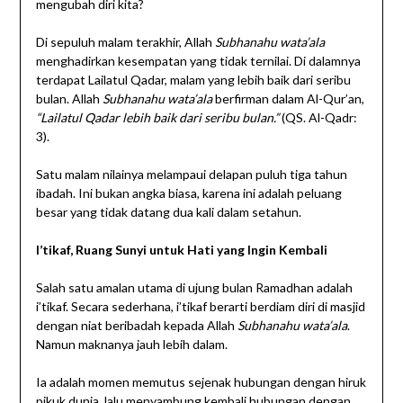
mengubah diri kita?
Di sepuluh malam terakhir, Allah
Subhanahu wata’ala
menghadirkan kesempatan yang tidak ternilai. Di dalamnya
terdapat Lailatul Qadar, malam yang lebih baik dari seribu
bulan. Allah
Subhanahu wata’ala
berfirman dalam Al-Qur’an,
“Lailatul Qadar lebih baik dari seribu bulan.”
(QS. Al-Qadr:
3).
Satu malam nilainya melampaui delapan puluh tiga tahun
ibadah. Ini bukan angka biasa, karena ini adalah peluang
besar yang tidak datang dua kali dalam setahun.
I’tikaf, Ruang Sunyi untuk Hati yang Ingin Kembali
Salah satu amalan utama di ujung bulan Ramadhan adalah
i’tikaf. Secara sederhana, i’tikaf berarti berdiam diri di masjid
dengan niat beribadah kepada Allah
Subhanahu wata’ala
.
Namun maknanya jauh lebih dalam.
Ia adalah momen memutus sejenak hubungan dengan hiruk
pikuk dunia, lalu menyambung kembali hubungan dengan