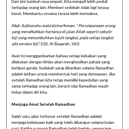
Dari sini tumbuh rasa empati. Kita menjadi lebih peduli
terhadap orang lain. Memberi sedekah tidak lagi terasa
berat. Membantu sesama terasa lebih bermakna.
Allah
Subhanahu wata’ala
berfirman: “
Perumpamaan orang
yang menafkahkan hartanya di jalan Allah seperti sebutir
biji yang menumbuhkan tujuh tangkai, pada setiap tangkai
ada seratus biji”.
(QS. Al-Baqarah: 261)
Ayat ini menggambarkan bahwa setiap kebaikan yang
dilakukan dengan ikhlas akan menghasilkan pahala yang
berlipat ganda. Sedekah yang diberikan selama Ramadhan
adalah latihan untuk membentuk hati yang dermawan. Jika
setelah Ramadhan kita tetap memiliki kepedulian yang
sama terhadap orang lain, berarti nilai Ramadhan masih
hidup dalam diri kita.
Menjaga Amal Setelah Ramadhan
Salah satu ujian terbesar setelah Ramadhan adalah
menjaga kebiasaan baik yang telah dibangun selama bulan
suci. Ketika suasana Ramadhan telah berlalu, seseorang