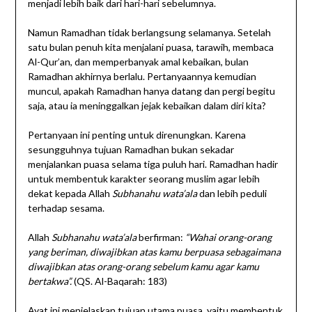
menjadi lebih baik dari hari-hari sebelumnya.
Namun Ramadhan tidak berlangsung selamanya. Setelah
satu bulan penuh kita menjalani puasa, tarawih, membaca
Al-Qur’an, dan memperbanyak amal kebaikan, bulan
Ramadhan akhirnya berlalu. Pertanyaannya kemudian
muncul, apakah Ramadhan hanya datang dan pergi begitu
saja, atau ia meninggalkan jejak kebaikan dalam diri kita?
Pertanyaan ini penting untuk direnungkan. Karena
sesungguhnya tujuan Ramadhan bukan sekadar
menjalankan puasa selama tiga puluh hari. Ramadhan hadir
untuk membentuk karakter seorang muslim agar lebih
dekat kepada Allah
Subhanahu wata’ala
dan lebih peduli
terhadap sesama.
Allah
Subhanahu wata’ala
berfirman:
“Wahai orang-orang
yang beriman, diwajibkan atas kamu berpuasa sebagaimana
diwajibkan atas orang-orang sebelum kamu agar kamu
bertakwa”.
(QS. Al-Baqarah: 183)
Ayat ini menjelaskan tujuan utama puasa, yaitu membentuk