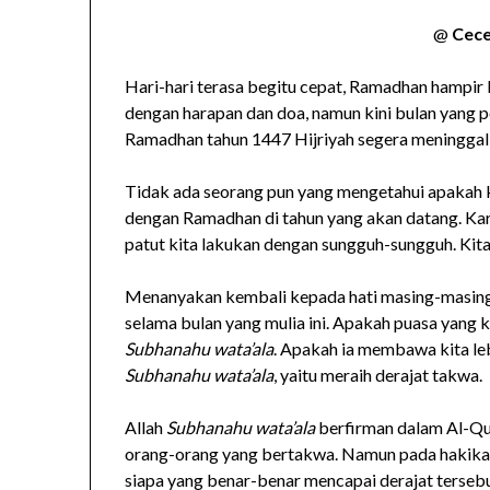
@
Cece
Hari-hari terasa begitu cepat, Ramadhan hampir
dengan harapan dan doa, namun kini bulan yang p
Ramadhan tahun 1447 Hijriyah segera meninggalk
Tidak ada seorang pun yang mengetahui apakah 
dengan Ramadhan di tahun yang akan datang. Kare
patut kita lakukan dengan sungguh-sungguh. Kita
Menanyakan kembali kepada hati masing-masing,
selama bulan yang mulia ini. Apakah puasa yang k
Subhanahu wata’ala
. Apakah ia membawa kita leb
Subhanahu wata’ala
, yaitu meraih derajat takwa.
Allah
Subhanahu wata’ala
berfirman dalam Al-Qu
orang-orang yang bertakwa. Namun pada hakikat
siapa yang benar-benar mencapai derajat tersebu