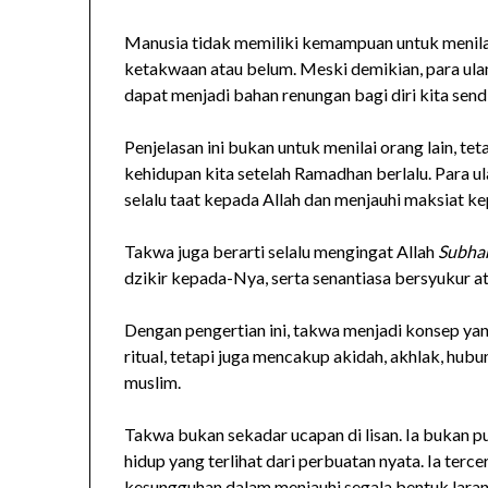
Manusia tidak memiliki kemampuan untuk menilai
ketakwaan atau belum. Meski demikian, para ul
dapat menjadi bahan renungan bagi diri kita sendi
Penjelasan ini bukan untuk menilai orang lain, te
kehidupan kita setelah Ramadhan berlalu. Para u
selalu taat kepada Allah dan menjauhi maksiat k
Takwa juga berarti selalu mengingat Allah
Subhan
dzikir kepada-Nya, serta senantiasa bersyukur a
Dengan pengertian ini, takwa menjadi konsep yan
ritual, tetapi juga mencakup akidah, akhlak, hubu
muslim.
Takwa bukan sekadar ucapan di lisan. Ia bukan p
hidup yang terlihat dari perbuatan nyata. Ia terc
kesungguhan dalam menjauhi segala bentuk lara