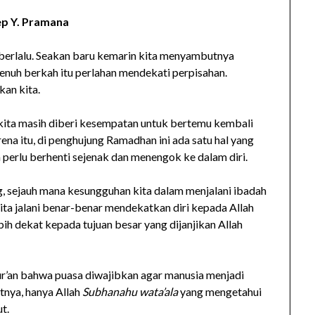
p Y. Pramana
 berlalu. Seakan baru kemarin kita menyambutnya
enuh berkah itu perlahan mendekati perpisahan.
an kita.
kita masih diberi kesempatan untuk bertemu kembali
na itu, di penghujung Ramadhan ini ada satu hal yang
 perlu berhenti sejenak dan menengok ke dalam diri.
 sejauh mana kesungguhan kita dalam menjalani ibadah
ita jalani benar-benar mendekatkan diri kepada Allah
ih dekat kepada tujuan besar yang dijanjikan Allah
r’an bahwa puasa diwajibkan agar manusia menjadi
nya, hanya Allah
Subhanahu wata’ala
yang mengetahui
t.