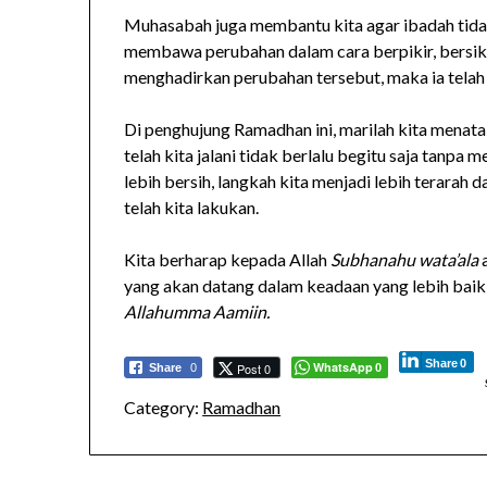
Muhasabah juga membantu kita agar ibadah tidak
membawa perubahan dalam cara berpikir, bersik
menghadirkan perubahan tersebut, maka ia telah
Di penghujung Ramadhan ini, marilah kita menat
telah kita jalani tidak berlalu begitu saja tanpa 
lebih bersih, langkah kita menjadi lebih terarah d
telah kita lakukan.
Kita berharap kepada Allah
Subhanahu wata’ala
a
yang akan datang dalam keadaan yang lebih baik,
Allahumma Aamiin.
Share
0
WhatsApp
Post 0
Share
0
0
Category:
Ramadhan