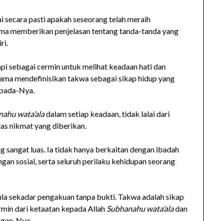
 secara pasti apakah seseorang telah meraih
ama memberikan penjelasan tentang tanda-tanda yang
ri.
tapi sebagai cermin untuk melihat keadaan hati dan
lama mendefinisikan takwa sebagai sikap hidup yang
epada-Nya.
ahu wata’ala
dalam setiap keadaan, tidak lalai dari
tas nikmat yang diberikan.
g sangat luas. Ia tidak hanya berkaitan dengan ibadah
ngan sosial, serta seluruh perilaku kehidupan seorang
ula sekadar pengakuan tanpa bukti. Takwa adalah sikap
ermin dari ketaatan kepada Allah
Subhanahu wata’ala
dan
ngan-Nya.