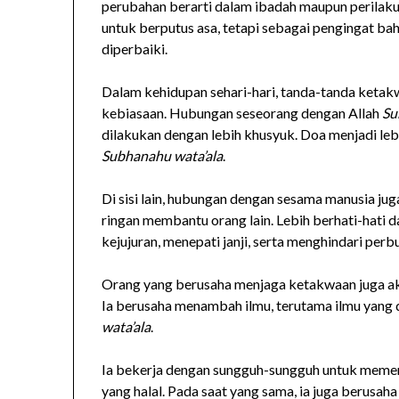
perubahan berarti dalam ibadah maupun perilaku,
untuk berputus asa, tetapi sebagai pengingat ba
diperbaiki.
Dalam kehidupan sehari-hari, tanda-tanda ketakwa
kebiasaan. Hubungan seseorang dengan Allah
Su
dilakukan dengan lebih khusyuk. Doa menjadi leb
Subhanahu wata’ala
.
Di sisi lain, hubungan dengan sesama manusia jug
ringan membantu orang lain. Lebih berhati-hati 
kejujuran, menepati janji, serta menghindari per
Orang yang berusaha menjaga ketakwaan juga akan
Ia berusaha menambah ilmu, terutama ilmu yang
wata’ala
.
Ia bekerja dengan sungguh-sungguh untuk memen
yang halal. Pada saat yang sama, ia juga berusah