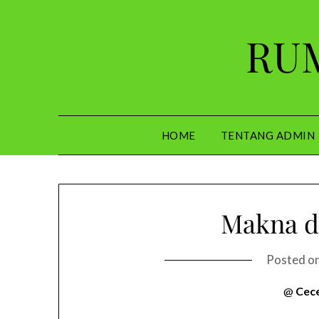
Skip
to
RUM
content
HOME
TENTANG ADMIN
Makna d
Posted o
@
Cec