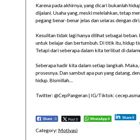
Karena pada akhirnya, yang dicari bukanlah hidup
dijalani. Usaha yang, meski melelahkan, tetap mem
pegang benar-benar jelas dan selaras dengan dir
Kesulitan tidak lagi hanya dilihat sebagai beban.
untuk belajar dan bertumbuh. Di titik itu, hidup t
Tetapi dari seberapa dalam kita terlibat di dalam
Seberapa hadir kita dalam setiap langkah. Maka,
prosesnya. Dan sambut apa pun yang datang, den
hidup. Bismillah…
Twitter: @CepPangeran | IG/Tiktok: cecep.asmad
Share
0
WhatsApp
Post 0
Share
0
0
Category:
Motivasi