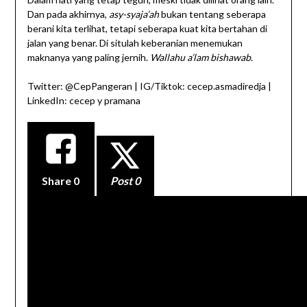
Dan pada akhirnya,
asy-syaja’ah
bukan tentang seberapa
berani kita terlihat, tetapi seberapa kuat kita bertahan di
jalan yang benar. Di situlah keberanian menemukan
maknanya yang paling jernih.
Wallahu a’lam bishawab
.
Twitter: @CepPangeran | IG/Tiktok: cecep.asmadiredja |
LinkedIn: cecep y pramana
Share
0
Post 0