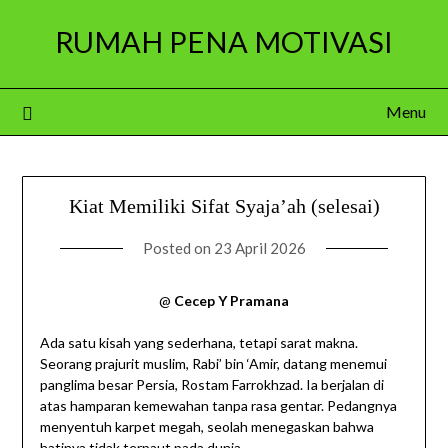
Skip
RUMAH PENA MOTIVASI
to
content
Menu
Kiat Memiliki Sifat Syaja’ah (selesai)
Posted on
23 April 2026
@
Cecep Y Pramana
Ada satu kisah yang sederhana, tetapi sarat makna.
Seorang prajurit muslim, Rabi’ bin ‘Amir, datang menemui
panglima besar Persia, Rostam Farrokhzad. Ia berjalan di
atas hamparan kemewahan tanpa rasa gentar. Pedangnya
menyentuh karpet megah, seolah menegaskan bahwa
hatinya tidak terpaut pada dunia.