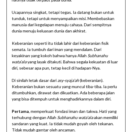
Ucapannya singkat, tetapi tegas. Ia datang bukan untuk
tunduk, tetapi untuk menyampaikan misi. Membebaskan
manusia dari kegelapan menuju cahaya. Dari sempitnya
dunia menuju keluasan dunia dan akhirat.
Keberanian seperti itu tidak lahir dari keberanian fisik
semata. Ia tumbuh dari iman yang mendalam. Dari
keyakinan yang kokoh bahwa hanya Allah
Subhanahu
wata’ala
yang layak ditakuti. Bahwa segala kekuatan di luar
diri, sebesar apa pun, tetap kecil di hadapan-Nya.
Di sinilah letak dasar dari
asy-syaja’ah
(keberanian).
Keberanian bukan sesuatu yang muncul tiba-tiba. Ia perlu
ditumbuhkan, dirawat dan dikuatkan. Ada beberapa jalan
yang bisa ditempuh untuk menghadirkannya dalam diri.
Pertama
, memperkuat fondasi iman dan takwa. Hati yang
terhubung dengan Allah
Subhanahu wata’ala
akan memiliki
sandaran yang kuat. Ia tidak mudah goyah oleh tekanan.
Tidak mudah gentar oleh ancaman.