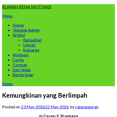
Skip
RUMAH PENA MOTIVASI
to
Menu
content
Home
Tentang Admin
Artikel
Ramadhan
Umroh
Keluarga
Motivasi
Cerita
Coretan
Dari Anda
Berita Iklan
Menu
Kemungkinan yang Berlimpah
Posted on
23 May 2026
22 May 2026
by
ceppangeran
@
Cecep Y. Pramana