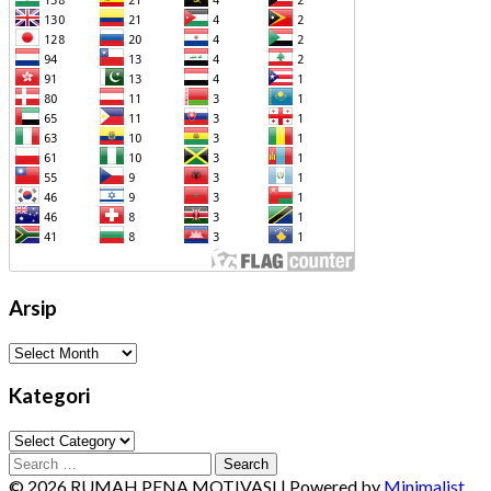
Arsip
Arsip
Kategori
Kategori
Search
for:
© 2026 RUMAH PENA MOTIVASI
| Powered by
Minimalist