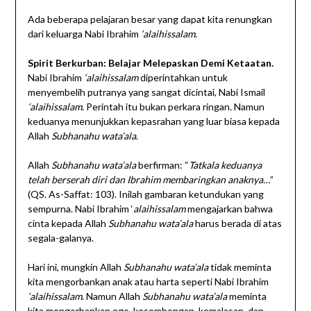
Ada beberapa pelajaran besar yang dapat kita renungkan
dari keluarga Nabi Ibrahim
‘alaihissalam
.
Spirit Berkurban: Belajar Melepaskan Demi Ketaatan.
Nabi Ibrahim
‘alaihissalam
diperintahkan untuk
menyembelih putranya yang sangat dicintai, Nabi Ismail
‘alaihissalam
. Perintah itu bukan perkara ringan. Namun
keduanya menunjukkan kepasrahan yang luar biasa kepada
Allah
Subhanahu wata’ala
.
Allah
Subhanahu wata’ala
berfirman: “
Tatkala keduanya
telah berserah diri dan Ibrahim membaringkan anaknya…
”
(QS. As-Saffat: 103). Inilah gambaran ketundukan yang
sempurna. Nabi Ibrahim ‘
alaihissalam
mengajarkan bahwa
cinta kepada Allah
Subhanahu wata’ala
harus berada di atas
segala-galanya.
Hari ini, mungkin Allah
Subhanahu wata’ala
tidak meminta
kita mengorbankan anak atau harta seperti Nabi Ibrahim
‘alaihissalam
. Namun Allah
Subhanahu wata’ala
meminta
kita mengorbankan ego, kesombongan, kemalasan, dan