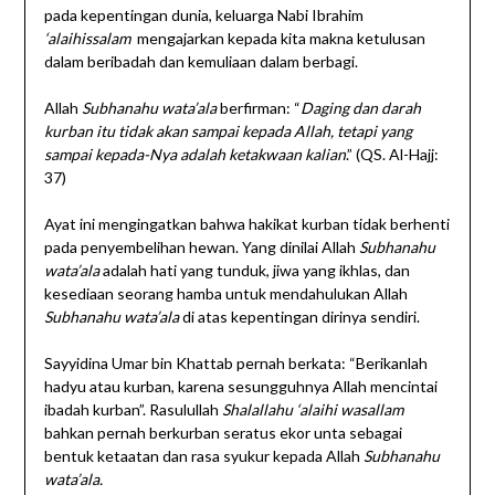
pada kepentingan dunia, keluarga Nabi Ibrahim
‘alaihissalam
mengajarkan kepada kita makna ketulusan
dalam beribadah dan kemuliaan dalam berbagi.
Allah
Subhanahu wata’ala
berfirman: “
Daging dan darah
kurban itu tidak akan sampai kepada Allah, tetapi yang
sampai kepada-Nya adalah ketakwaan kalian
.” (QS. Al-Hajj:
37)
Ayat ini mengingatkan bahwa hakikat kurban tidak berhenti
pada penyembelihan hewan. Yang dinilai Allah
Subhanahu
wata’ala
adalah hati yang tunduk, jiwa yang ikhlas, dan
kesediaan seorang hamba untuk mendahulukan Allah
Subhanahu wata’ala
di atas kepentingan dirinya sendiri.
Sayyidina Umar bin Khattab pernah berkata: “Berikanlah
hadyu atau kurban, karena sesungguhnya Allah mencintai
ibadah kurban”. Rasulullah
Shalallahu ‘alaihi wasallam
bahkan pernah berkurban seratus ekor unta sebagai
bentuk ketaatan dan rasa syukur kepada Allah
Subhanahu
wata’ala.