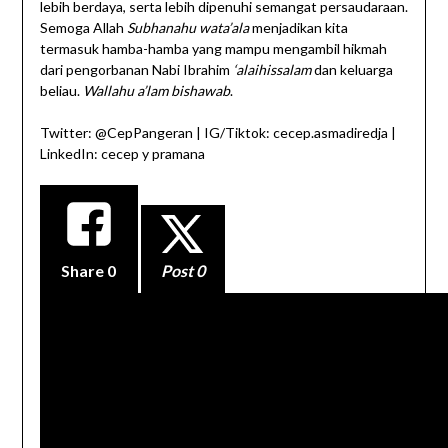
lebih berdaya, serta lebih dipenuhi semangat persaudaraan.
Semoga Allah
Subhanahu wata’ala
menjadikan kita
termasuk hamba-hamba yang mampu mengambil hikmah
dari pengorbanan Nabi Ibrahim
‘alaihissalam
dan keluarga
beliau.
Wallahu a’lam bishawab
.
Twitter: @CepPangeran | IG/Tiktok: cecep.asmadiredja |
LinkedIn: cecep y pramana
Share
0
Post 0