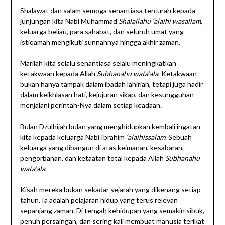
Shalawat dan salam semoga senantiasa tercurah kepada
junjungan kita Nabi Muhammad
Shalallahu ‘alaihi wasallam
,
keluarga beliau, para sahabat, dan seluruh umat yang
istiqamah mengikuti sunnahnya hingga akhir zaman.
Marilah kita selalu senantiasa selalu meningkatkan
ketakwaan kepada Allah
Subhanahu wata’ala
. Ketakwaan
bukan hanya tampak dalam ibadah lahiriah, tetapi juga hadir
dalam keikhlasan hati, kejujuran sikap, dan kesungguhan
menjalani perintah-Nya dalam setiap keadaan.
Bulan Dzulhijah bulan yang menghidupkan kembali ingatan
kita kepada keluarga Nabi Ibrahim
‘alaihissalam
. Sebuah
keluarga yang dibangun di atas keimanan, kesabaran,
pengorbanan, dan ketaatan total kepada Allah
Subhanahu
wata’ala
.
Kisah mereka bukan sekadar sejarah yang dikenang setiap
tahun. Ia adalah pelajaran hidup yang terus relevan
sepanjang zaman. Di tengah kehidupan yang semakin sibuk,
penuh persaingan, dan sering kali membuat manusia terikat