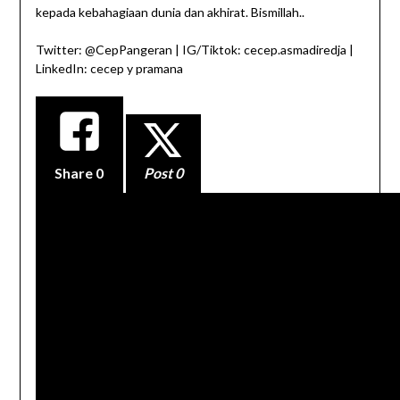
kepada kebahagiaan dunia dan akhirat. Bismillah..
Twitter: @CepPangeran | IG/Tiktok: cecep.asmadiredja |
LinkedIn: cecep y pramana
Share
0
Post 0