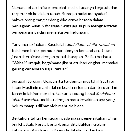
Namun setiap kali ia mendekat, maka kudanya terjatuh dan
terperosok ke dalam tanah. Suraqah mulai menyadari
bahwa orang yang sedang dikejarnya berada dalam
penjagaan Allah
Subhanahu wata’ala
. Ia pun menghentikan
pengejarannya dan meminta perlindungan.
Yang menakjubkan, Rasulullah
Shalallahu ‘alaihi wasallam
tidak membalas permusuhan dengan kemarahan. Beliau
justru berbicara dengan penuh harapan. Beliau berkata,
“Wahai Suraqah, bagaimana jika suatu hari engkau memakai
gelang kebesaran Raja Persia?”
Suraqah terdiam. Ucapan itu terdengar mustahil. Saat itu
kaum Muslimin masih dalam keadaan lemah dan terusir dari
tanah kelahiran mereka. Namun seorang Rasul
Shalallahu
‘alaihi wasallam
melihat dengan mata keyakinan apa yang
belum mampu dilihat oleh manusia biasa.
Bertahun-tahun kemudian, pada masa pemerintahan Umar
bin Khattab, Persia benar-benar ditaklukkan. Gelang
kebesaran Raja Persia dibawa ke Madinah, dan janji