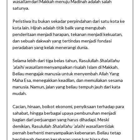
wasallam
dari Makkah menuju Madinah adalah salah
satunya.
Peristiwa itu bukan sekadar perpindahan dari satu kota ke
kota lain. Hijrah adalah titik balik yang mengubah
penderitaan menjadi harapan, tekanan menjadi kekuatan,
dan sebuah dakwah yang tertindas menjadi fondasi
peradaban yang kelak menerangi dunia.
Selama lebih dari tiga belas tahun, Rasulullah
Shalallahu
‘alaihi wasallam
menyampaikan risalah Islam di Makkah.
Beliau mengajak manusia untuk menyembah Allah Yang
Maha Esa, menegakkan keadilan, dan memuliakan sesama
manusia. Namun, jalan yang beliau tempuh jauh dari kata
mudah.
Cacian, hinaan, boikot ekonomi, penyiksaan terhadap para
sahabat, hingga berbagai upaya pembunuhan menjadi
bagian dari perjuangan yang harus dihadapi. Meski
demikian, Rasulullah
Shalallahu ‘alaihi wasallam
tidak
pernah berhenti menyampaikan kebenaran. Beliau tetap
berdakwah dengan kesabaran yang luar biasa dan