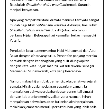
Rasulullah
Shalallahu ‘alaihi wasallam
kepada Suraqah
menjadi kenyataan.
Apa yang tampak mustahil di mata manusia ternyata sangat
mudah bagi Allah
Subhanahu wata’ala
. Akhirnya, Rasulullah
Shalallahu ‘alaihi wasallam
tiba di Quba pada tahun
pertama Hijriah. Beberapa hari kemudian beliau memasuki
Yatsrib.
Penduduk kota itu menyambut Nabi Muhammad dan Abu
Bakar dengan cinta yang tulus. Penantian panjang mereka
berakhir dengan kebahagiaan yang sulit diungkapkan
dengan kata-kata. Sejak saat itu, Yatsrib dikenal sebagai
Madinah Al-Munawwarah, kota yang bercahaya.
Namun, makna hijrah tidak berhenti pada peristiwa sejarah
semata. Hijrah adalah pelajaran sepanjang zaman. Ia
mengajarkan bahwa perubahan besar sering kali dimulai
dengan keberanian meninggalkan zona nyaman. Hijrah
mengajarkan bahwa kesulitan bukanlah akhir perjalanan,
melainkan jembatan menuju pertumbuhan yang lebih baik.