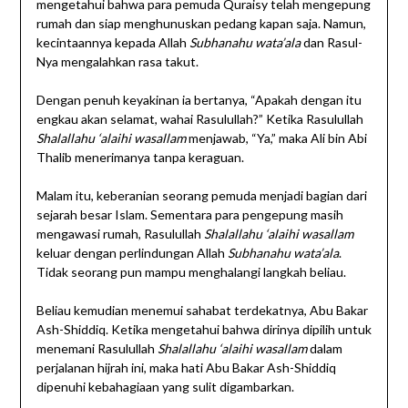
mengetahui bahwa para pemuda Quraisy telah mengepung
rumah dan siap menghunuskan pedang kapan saja. Namun,
kecintaannya kepada Allah
Subhanahu wata’ala
dan Rasul-
Nya mengalahkan rasa takut.
Dengan penuh keyakinan ia bertanya, “Apakah dengan itu
engkau akan selamat, wahai Rasulullah?” Ketika Rasulullah
Shalallahu ‘alaihi wasallam
menjawab, “Ya,” maka Ali bin Abi
Thalib menerimanya tanpa keraguan.
Malam itu, keberanian seorang pemuda menjadi bagian dari
sejarah besar Islam. Sementara para pengepung masih
mengawasi rumah, Rasulullah
Shalallahu ‘alaihi wasallam
keluar dengan perlindungan Allah
Subhanahu wata’ala
.
Tidak seorang pun mampu menghalangi langkah beliau.
Beliau kemudian menemui sahabat terdekatnya, Abu Bakar
Ash-Shiddiq. Ketika mengetahui bahwa dirinya dipilih untuk
menemani Rasulullah
Shalallahu ‘alaihi wasallam
dalam
perjalanan hijrah ini, maka hati Abu Bakar Ash-Shiddiq
dipenuhi kebahagiaan yang sulit digambarkan.