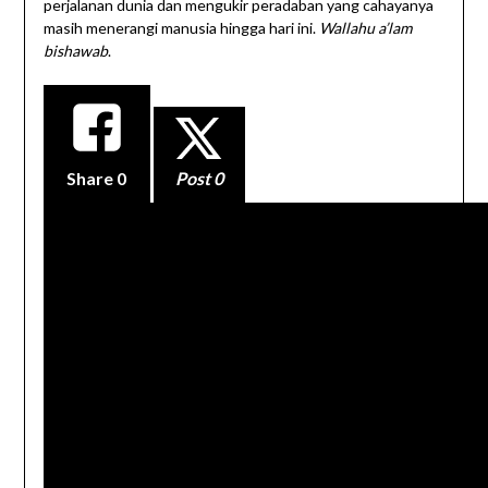
perjalanan dunia dan mengukir peradaban yang cahayanya
masih menerangi manusia hingga hari ini.
Wallahu a’lam
bishawab
.
Share
0
Post 0