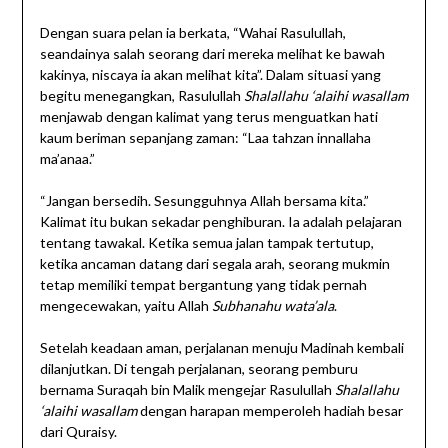
Dengan suara pelan ia berkata, “Wahai Rasulullah,
seandainya salah seorang dari mereka melihat ke bawah
kakinya, niscaya ia akan melihat kita”. Dalam situasi yang
begitu menegangkan, Rasulullah
Shalallahu ‘alaihi wasallam
menjawab dengan kalimat yang terus menguatkan hati
kaum beriman sepanjang zaman: “Laa tahzan innallaha
ma’anaa.”
“Jangan bersedih. Sesungguhnya Allah bersama kita.”
Kalimat itu bukan sekadar penghiburan. Ia adalah pelajaran
tentang tawakal. Ketika semua jalan tampak tertutup,
ketika ancaman datang dari segala arah, seorang mukmin
tetap memiliki tempat bergantung yang tidak pernah
mengecewakan, yaitu Allah
Subhanahu wata’ala
.
Setelah keadaan aman, perjalanan menuju Madinah kembali
dilanjutkan. Di tengah perjalanan, seorang pemburu
bernama Suraqah bin Malik mengejar Rasulullah
Shalallahu
‘alaihi wasallam
dengan harapan memperoleh hadiah besar
dari Quraisy.