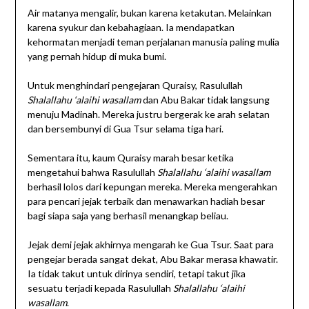
Air matanya mengalir, bukan karena ketakutan. Melainkan
karena syukur dan kebahagiaan. Ia mendapatkan
kehormatan menjadi teman perjalanan manusia paling mulia
yang pernah hidup di muka bumi.
Untuk menghindari pengejaran Quraisy, Rasulullah
Shalallahu ‘alaihi wasallam
dan Abu Bakar tidak langsung
menuju Madinah. Mereka justru bergerak ke arah selatan
dan bersembunyi di Gua Tsur selama tiga hari.
Sementara itu, kaum Quraisy marah besar ketika
mengetahui bahwa Rasulullah
Shalallahu ‘alaihi wasallam
berhasil lolos dari kepungan mereka. Mereka mengerahkan
para pencari jejak terbaik dan menawarkan hadiah besar
bagi siapa saja yang berhasil menangkap beliau.
Jejak demi jejak akhirnya mengarah ke Gua Tsur. Saat para
pengejar berada sangat dekat, Abu Bakar merasa khawatir.
Ia tidak takut untuk dirinya sendiri, tetapi takut jika
sesuatu terjadi kepada Rasulullah
Shalallahu ‘alaihi
wasallam
.