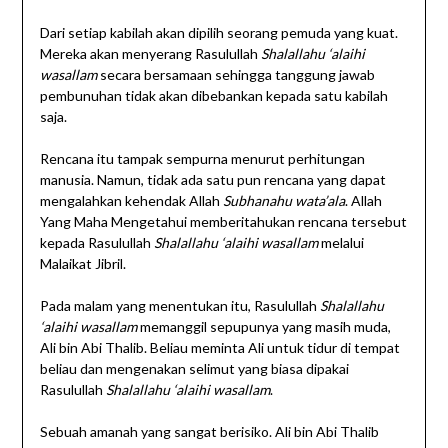
Dari setiap kabilah akan dipilih seorang pemuda yang kuat.
Mereka akan menyerang Rasulullah
Shalallahu ‘alaihi
wasallam
secara bersamaan sehingga tanggung jawab
pembunuhan tidak akan dibebankan kepada satu kabilah
saja.
Rencana itu tampak sempurna menurut perhitungan
manusia. Namun, tidak ada satu pun rencana yang dapat
mengalahkan kehendak Allah
Subhanahu wata’ala
. Allah
Yang Maha Mengetahui memberitahukan rencana tersebut
kepada Rasulullah
Shalallahu ‘alaihi wasallam
melalui
Malaikat Jibril.
Pada malam yang menentukan itu, Rasulullah
Shalallahu
‘alaihi wasallam
memanggil sepupunya yang masih muda,
Ali bin Abi Thalib. Beliau meminta Ali untuk tidur di tempat
beliau dan mengenakan selimut yang biasa dipakai
Rasulullah
Shalallahu ‘alaihi wasallam
.
Sebuah amanah yang sangat berisiko. Ali bin Abi Thalib